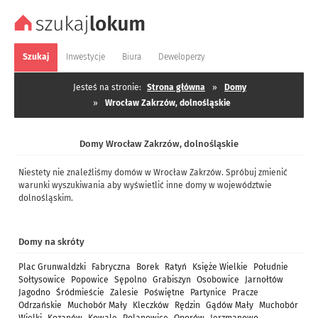
Szukaj
Inwestycje
Biura
Deweloperzy
Jesteś na stronie:
Strona główna
»
Domy
»
Wrocław Zakrzów, dolnośląskie
Domy Wrocław Zakrzów, dolnośląskie
Niestety nie znaleźliśmy domów w Wrocław Zakrzów. Spróbuj zmienić
warunki wyszukiwania aby wyświetlić inne domy w województwie
dolnośląskim.
Domy na skróty
Plac Grunwaldzki
Fabryczna
Borek
Ratyń
Księże Wielkie
Południe
Sołtysowice
Popowice
Sępolno
Grabiszyn
Osobowice
Jarnołtów
Jagodno
Śródmieście
Zalesie
Poświętne
Partynice
Pracze
Odrzańskie
Muchobór Mały
Kleczków
Rędzin
Gądów Mały
Muchobór