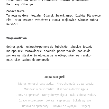
Wielki
Kozanów
Kowale
Polanowice
Oporów
Jerzmanowo
Bierdzany
Ołtaszyn
Zobacz także:
Tarnowskie Góry
Koszalin
Gdańsk
Świerklaniec
Józefów
Ptakowice
Piła
Toruń
Drawno
Włocławek
Rumia
Wojkowice
Sianów
Łubna
Racibórz
Województwa
dolnośląskie
kujawsko-pomorskie
lubelskie
lubuskie
łódzkie
małopolskie
mazowieckie
opolskie
podkarpackie
podlaskie
pomorskie
śląskie
świętokrzyskie
wielkopolskie
warmińsko-
mazurskie
zachodniopomorskie
Mapa kategorii
Nieruchomości na sprzedaż
Nieruchomości do wynajęcia
Mieszkania na sprzedaż
Mieszkania do wynajęcia
Domy na sprzedaż
Domy do wynajęcia
Działki do sprzedaży
Działki w dzierżawe
Lokale na sprzedaż
Lokale wynajem
Budynki do sprzedaży
Budynki do wynajmu
Więcej...