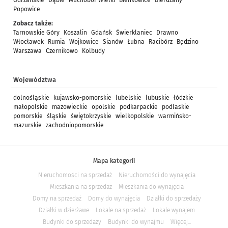
Odrzańskie
Dąbie
Muchobór Wielki
Bieńkowice
Bierdzany
Popowice
Zobacz także:
Tarnowskie Góry
Koszalin
Gdańsk
Świerklaniec
Drawno
Włocławek
Rumia
Wojkowice
Sianów
Łubna
Racibórz
Będzino
Warszawa
Czernikowo
Kolbudy
Województwa
dolnośląskie
kujawsko-pomorskie
lubelskie
lubuskie
łódzkie
małopolskie
mazowieckie
opolskie
podkarpackie
podlaskie
pomorskie
śląskie
świętokrzyskie
wielkopolskie
warmińsko-
mazurskie
zachodniopomorskie
Mapa kategorii
Nieruchomości na sprzedaż
Nieruchomości do wynajęcia
Mieszkania na sprzedaż
Mieszkania do wynajęcia
Domy na sprzedaż
Domy do wynajęcia
Działki do sprzedaży
Działki w dzierżawe
Lokale na sprzedaż
Lokale wynajem
Budynki do sprzedaży
Budynki do wynajmu
Więcej...