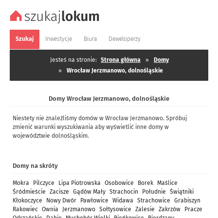
Szukaj
Inwestycje
Biura
Deweloperzy
Jesteś na stronie:
Strona główna
»
Domy
»
Wrocław Jerzmanowo, dolnośląskie
Domy Wrocław Jerzmanowo, dolnośląskie
Niestety nie znaleźliśmy domów w Wrocław Jerzmanowo. Spróbuj
zmienić warunki wyszukiwania aby wyświetlić inne domy w
województwie dolnośląskim.
Domy na skróty
Mokra
Pilczyce
Lipa Piotrowska
Osobowice
Borek
Maślice
Śródmieście
Zacisze
Gądów Mały
Strachocin
Południe
Świątniki
Kłokoczyce
Nowy Dwór
Pawłowice
Widawa
Strachowice
Grabiszyn
Rakowiec
Ownia
Jerzmanowo
Sołtysowice
Zalesie
Zakrzów
Pracze