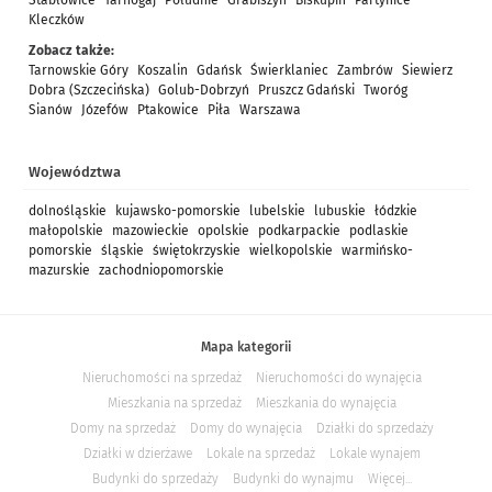
Stabłowice
Tarnogaj
Południe
Grabiszyn
Biskupin
Partynice
Kleczków
Zobacz także:
Tarnowskie Góry
Koszalin
Gdańsk
Świerklaniec
Zambrów
Siewierz
Dobra (Szczecińska)
Golub-Dobrzyń
Pruszcz Gdański
Tworóg
Sianów
Józefów
Ptakowice
Piła
Warszawa
Województwa
dolnośląskie
kujawsko-pomorskie
lubelskie
lubuskie
łódzkie
małopolskie
mazowieckie
opolskie
podkarpackie
podlaskie
pomorskie
śląskie
świętokrzyskie
wielkopolskie
warmińsko-
mazurskie
zachodniopomorskie
Mapa kategorii
Nieruchomości na sprzedaż
Nieruchomości do wynajęcia
Mieszkania na sprzedaż
Mieszkania do wynajęcia
Domy na sprzedaż
Domy do wynajęcia
Działki do sprzedaży
Działki w dzierżawe
Lokale na sprzedaż
Lokale wynajem
Budynki do sprzedaży
Budynki do wynajmu
Więcej...