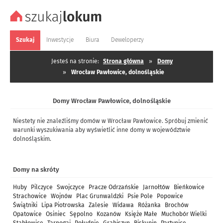
Szukaj
Inwestycje
Biura
Deweloperzy
Jesteś na stronie:
Strona główna
»
Domy
»
Wrocław Pawłowice, dolnośląskie
Domy Wrocław Pawłowice, dolnośląskie
Niestety nie znaleźliśmy domów w Wrocław Pawłowice. Spróbuj zmienić
warunki wyszukiwania aby wyświetlić inne domy w województwie
dolnośląskim.
Domy na skróty
Huby
Pilczyce
Swojczyce
Pracze Odrzańskie
Jarnołtów
Bieńkowice
Strachowice
Wojnów
Plac Grunwaldzki
Psie Pole
Popowice
Świątniki
Lipa Piotrowska
Zalesie
Widawa
Różanka
Brochów
Opatowice
Osiniec
Sępolno
Kozanów
Księże Małe
Muchobór Wielki