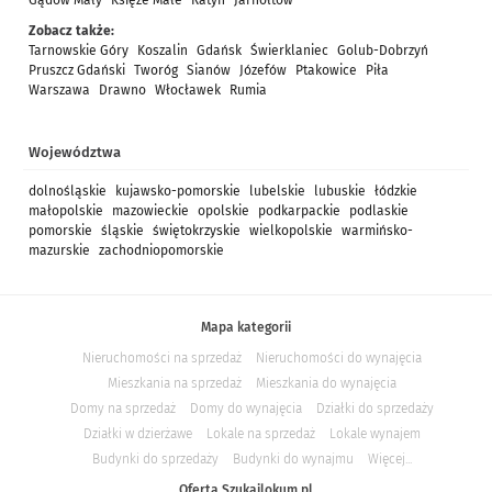
Gądów Mały
Księże Małe
Ratyń
Jarnołtów
Zobacz także:
Tarnowskie Góry
Koszalin
Gdańsk
Świerklaniec
Golub-Dobrzyń
Pruszcz Gdański
Tworóg
Sianów
Józefów
Ptakowice
Piła
Warszawa
Drawno
Włocławek
Rumia
Województwa
dolnośląskie
kujawsko-pomorskie
lubelskie
lubuskie
łódzkie
małopolskie
mazowieckie
opolskie
podkarpackie
podlaskie
pomorskie
śląskie
świętokrzyskie
wielkopolskie
warmińsko-
mazurskie
zachodniopomorskie
Mapa kategorii
Nieruchomości na sprzedaż
Nieruchomości do wynajęcia
Mieszkania na sprzedaż
Mieszkania do wynajęcia
Domy na sprzedaż
Domy do wynajęcia
Działki do sprzedaży
Działki w dzierżawe
Lokale na sprzedaż
Lokale wynajem
Budynki do sprzedaży
Budynki do wynajmu
Więcej...
Oferta Szukajlokum.pl