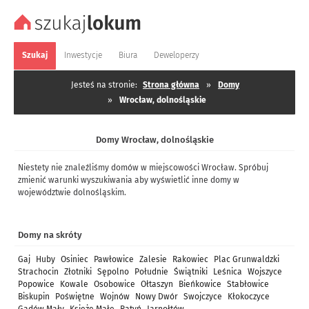
Szukaj
Inwestycje
Biura
Deweloperzy
Jesteś na stronie:
Strona główna
»
Domy
»
Wrocław, dolnośląskie
Domy Wrocław, dolnośląskie
Niestety nie znaleźliśmy domów w miejscowości Wrocław. Spróbuj
zmienić warunki wyszukiwania aby wyświetlić inne domy w
województwie dolnośląskim.
Domy na skróty
Gaj
Huby
Osiniec
Pawłowice
Zalesie
Rakowiec
Plac Grunwaldzki
Strachocin
Złotniki
Sępolno
Południe
Świątniki
Leśnica
Wojszyce
Popowice
Kowale
Osobowice
Ołtaszyn
Bieńkowice
Stabłowice
Biskupin
Poświętne
Wojnów
Nowy Dwór
Swojczyce
Kłokoczyce