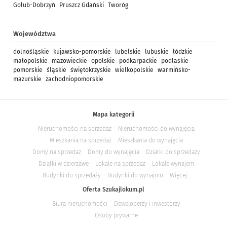
Golub-Dobrzyń
Pruszcz Gdański
Tworóg
Województwa
dolnośląskie
kujawsko-pomorskie
lubelskie
lubuskie
łódzkie
małopolskie
mazowieckie
opolskie
podkarpackie
podlaskie
pomorskie
śląskie
świętokrzyskie
wielkopolskie
warmińsko-
mazurskie
zachodniopomorskie
Mapa kategorii
Nieruchomości na sprzedaż
Nieruchomości do wynajęcia
Mieszkania na sprzedaż
Mieszkania do wynajęcia
Domy na sprzedaż
Domy do wynajęcia
Działki do sprzedaży
Działki w dzierżawe
Lokale na sprzedaż
Lokale wynajem
Budynki do sprzedaży
Budynki do wynajmu
Więcej...
Oferta Szukajlokum.pl
Biura nieruchomości
Deweloperzy i inwestorzy
Osoby prywatne