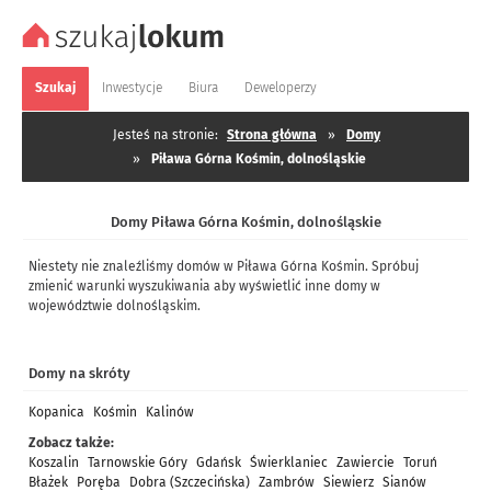
Szukaj
Inwestycje
Biura
Deweloperzy
Jesteś na stronie:
Strona główna
»
Domy
»
Piława Górna Kośmin, dolnośląskie
Domy Piława Górna Kośmin, dolnośląskie
Niestety nie znaleźliśmy domów w Piława Górna Kośmin. Spróbuj
zmienić warunki wyszukiwania aby wyświetlić inne domy w
województwie dolnośląskim.
Domy na skróty
Kopanica
Kośmin
Kalinów
Zobacz także:
Koszalin
Tarnowskie Góry
Gdańsk
Świerklaniec
Zawiercie
Toruń
Błażek
Poręba
Dobra (Szczecińska)
Zambrów
Siewierz
Sianów