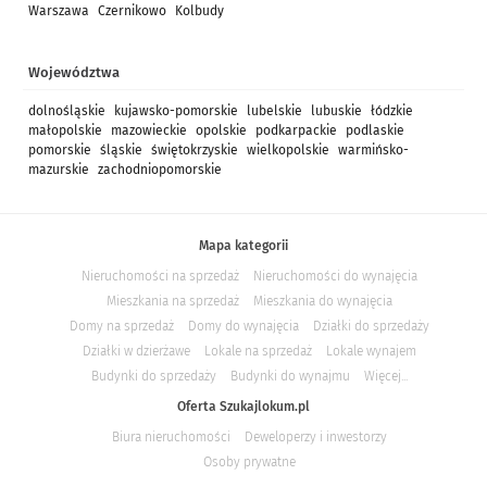
Warszawa
Czernikowo
Kolbudy
Województwa
dolnośląskie
kujawsko-pomorskie
lubelskie
lubuskie
łódzkie
małopolskie
mazowieckie
opolskie
podkarpackie
podlaskie
pomorskie
śląskie
świętokrzyskie
wielkopolskie
warmińsko-
mazurskie
zachodniopomorskie
Mapa kategorii
Nieruchomości na sprzedaż
Nieruchomości do wynajęcia
Mieszkania na sprzedaż
Mieszkania do wynajęcia
Domy na sprzedaż
Domy do wynajęcia
Działki do sprzedaży
Działki w dzierżawe
Lokale na sprzedaż
Lokale wynajem
Budynki do sprzedaży
Budynki do wynajmu
Więcej...
Oferta Szukajlokum.pl
Biura nieruchomości
Deweloperzy i inwestorzy
Osoby prywatne