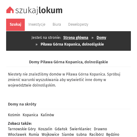
Szukaj
Inwestycje
Biura
Deweloperzy
Jesteś na stronie:
Strona główna
»
Domy
»
Piława Górna Kopanica, dolnośląskie
Domy Piława Górna Kopanica, dolnośląskie
Niestety nie znaleźliśmy domów w Piława Górna Kopanica. Spróbuj
zmienić warunki wyszukiwania aby wyświetlić inne domy w
województwie dolnośląskim.
Domy na skróty
Kośmin
Kopanica
Kalinów
Zobacz także:
Tarnowskie Góry
Koszalin
Gdańsk
Świerklaniec
Drawno
Włocławek
Rumia
Wojkowice
Sianów
Łubna
Racibórz
Będzino