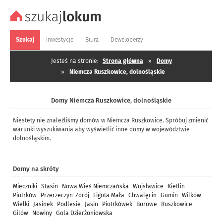
Szukaj
Inwestycje
Biura
Deweloperzy
Jesteś na stronie:
Strona główna
»
Domy
»
Niemcza Ruszkowice, dolnośląskie
Domy Niemcza Ruszkowice, dolnośląskie
Niestety nie znaleźliśmy domów w Niemcza Ruszkowice. Spróbuj zmienić
warunki wyszukiwania aby wyświetlić inne domy w województwie
dolnośląskim.
Domy na skróty
Mieczniki
Stasin
Nowa Wieś Niemczańska
Wojsławice
Kietlin
Piotrków
Przerzeczyn-Zdrój
Ligota Mała
Chwalęcin
Gumin
Wilków
Wielki
Jasinek
Podlesie
Jasin
Piotrkówek
Borowe
Ruszkowice
Gilów
Nowiny
Gola Dzierżoniowska