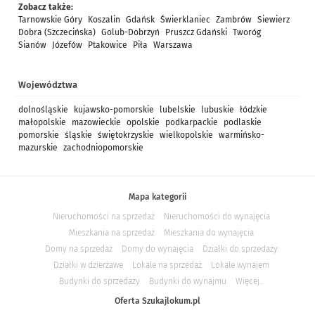
Zobacz także:
Tarnowskie Góry
Koszalin
Gdańsk
Świerklaniec
Zambrów
Siewierz
Dobra (Szczecińska)
Golub-Dobrzyń
Pruszcz Gdański
Tworóg
Sianów
Józefów
Ptakowice
Piła
Warszawa
Województwa
dolnośląskie
kujawsko-pomorskie
lubelskie
lubuskie
łódzkie
małopolskie
mazowieckie
opolskie
podkarpackie
podlaskie
pomorskie
śląskie
świętokrzyskie
wielkopolskie
warmińsko-
mazurskie
zachodniopomorskie
Mapa kategorii
Nieruchomości na sprzedaż
Nieruchomości do wynajęcia
Mieszkania na sprzedaż
Mieszkania do wynajęcia
Domy na sprzedaż
Domy do wynajęcia
Działki do sprzedaży
Działki w dzierżawe
Lokale na sprzedaż
Lokale wynajem
Budynki do sprzedaży
Budynki do wynajmu
Więcej...
Oferta Szukajlokum.pl