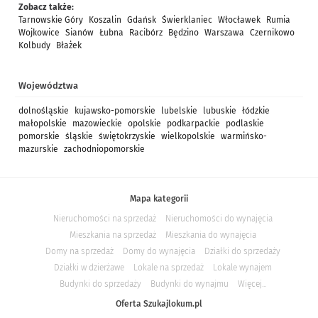
Zobacz także:
Tarnowskie Góry
Koszalin
Gdańsk
Świerklaniec
Włocławek
Rumia
Wojkowice
Sianów
Łubna
Racibórz
Będzino
Warszawa
Czernikowo
Kolbudy
Błażek
Województwa
dolnośląskie
kujawsko-pomorskie
lubelskie
lubuskie
łódzkie
małopolskie
mazowieckie
opolskie
podkarpackie
podlaskie
pomorskie
śląskie
świętokrzyskie
wielkopolskie
warmińsko-
mazurskie
zachodniopomorskie
Mapa kategorii
Nieruchomości na sprzedaż
Nieruchomości do wynajęcia
Mieszkania na sprzedaż
Mieszkania do wynajęcia
Domy na sprzedaż
Domy do wynajęcia
Działki do sprzedaży
Działki w dzierżawe
Lokale na sprzedaż
Lokale wynajem
Budynki do sprzedaży
Budynki do wynajmu
Więcej...
Oferta Szukajlokum.pl