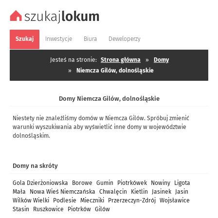
Szukaj
Inwestycje
Biura
Deweloperzy
Jesteś na stronie:
Strona główna
»
Domy
»
Niemcza Gilów, dolnośląskie
Domy Niemcza Gilów, dolnośląskie
Niestety nie znaleźliśmy domów w Niemcza Gilów. Spróbuj zmienić
warunki wyszukiwania aby wyświetlić inne domy w województwie
dolnośląskim.
Domy na skróty
Gola Dzierżoniowska
Borowe
Gumin
Piotrkówek
Nowiny
Ligota
Mała
Nowa Wieś Niemczańska
Chwalęcin
Kietlin
Jasinek
Jasin
Wilków Wielki
Podlesie
Mieczniki
Przerzeczyn-Zdrój
Wojsławice
Stasin
Ruszkowice
Piotrków
Gilów