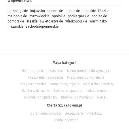
Województwa
dolnośląskie
kujawsko-pomorskie
lubelskie
lubuskie
łódzkie
małopolskie
mazowieckie
opolskie
podkarpackie
podlaskie
pomorskie
śląskie
świętokrzyskie
wielkopolskie
warmińsko-
mazurskie
zachodniopomorskie
Mapa kategorii
Nieruchomości na sprzedaż
Nieruchomości do wynajęcia
Mieszkania na sprzedaż
Mieszkania do wynajęcia
Domy na sprzedaż
Domy do wynajęcia
Działki do sprzedaży
Działki w dzierżawe
Lokale na sprzedaż
Lokale wynajem
Budynki do sprzedaży
Budynki do wynajmu
Więcej...
Oferta Szukajlokum.pl
Biura nieruchomości
Deweloperzy i inwestorzy
Osoby prywatne