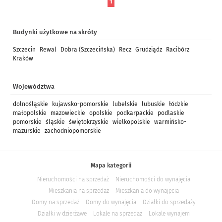
1
Budynki użytkowe na skróty
Szczecin
Rewal
Dobra (Szczecińska)
Recz
Grudziądz
Racibórz
Kraków
Województwa
dolnośląskie
kujawsko-pomorskie
lubelskie
lubuskie
łódzkie
małopolskie
mazowieckie
opolskie
podkarpackie
podlaskie
pomorskie
śląskie
świętokrzyskie
wielkopolskie
warmińsko-
mazurskie
zachodniopomorskie
Mapa kategorii
Nieruchomości na sprzedaż
Nieruchomości do wynajęcia
Mieszkania na sprzedaż
Mieszkania do wynajęcia
Domy na sprzedaż
Domy do wynajęcia
Działki do sprzedaży
Działki w dzierżawe
Lokale na sprzedaż
Lokale wynajem