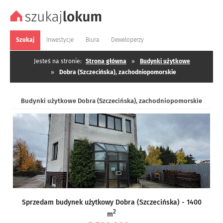
Szukaj
Inwestycje
Biura
Deweloperzy
Jesteś na stronie:
Strona główna
»
Budynki użytkowe
»
Dobra (Szczecińska), zachodniopomorskie
Budynki użytkowe Dobra (Szczecińska), zachodniopomorskie
Sprzedam budynek użytkowy Dobra (Szczecińska) - 1400
2
m