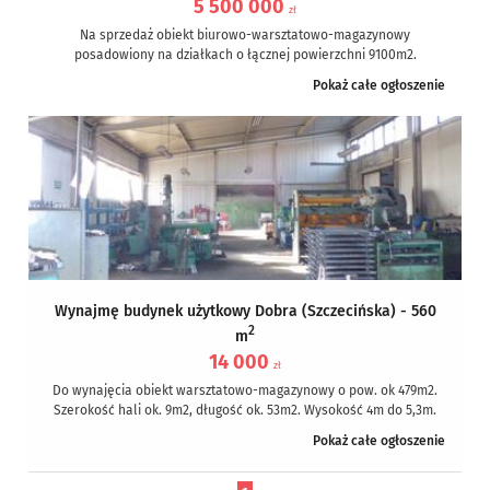
5 500 000
zł
Na sprzedaż obiekt biurowo-warsztatowo-magazynowy
posadowiony na działkach o łącznej powierzchni 9100m2.
Obiekt składa się z :
Pokaż całe ogłoszenie
- 2...
Wynajmę budynek użytkowy Dobra (Szczecińska) - 560
2
m
14 000
zł
Do wynajęcia obiekt warsztatowo-magazynowy o pow. ok 479m2.
Szerokość hali ok. 9m2, długość ok. 53m2. Wysokość 4m do 5,3m.
Wjazd...
Pokaż całe ogłoszenie