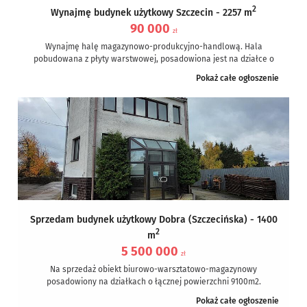
2
Wynajmę budynek użytkowy Szczecin - 2257 m
90 000
zł
Wynajmę halę magazynowo-produkcyjno-handlową. Hala
pobudowana z płyty warstwowej, posadowiona jest na działce o
pow. ok. 6000m2. Całkowita powierzchnia zabudowy wynosi...
Pokaż całe ogłoszenie
Sprzedam budynek użytkowy Dobra (Szczecińska) - 1400
2
m
5 500 000
zł
Na sprzedaż obiekt biurowo-warsztatowo-magazynowy
posadowiony na działkach o łącznej powierzchni 9100m2.
Obiekt składa się z :
Pokaż całe ogłoszenie
- 2...