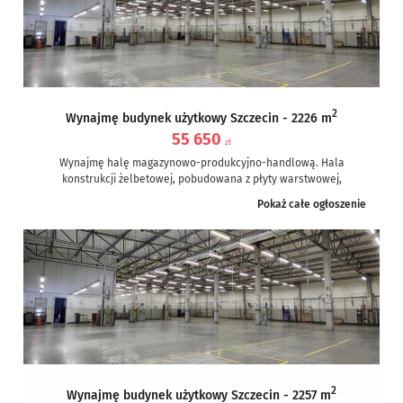
2
Wynajmę budynek użytkowy Szczecin - 2226 m
55 650
zł
Wynajmę halę magazynowo-produkcyjno-handlową. Hala
konstrukcji żelbetowej, pobudowana z płyty warstwowej,
posadowiona jest na działce o pow. ok. 7500m2. Całkowita
Pokaż całe ogłoszenie
powierzchnia...
2
Wynajmę budynek użytkowy Szczecin - 2257 m