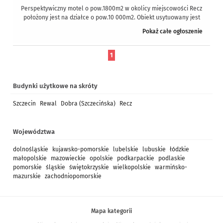
Perspektywiczny motel o pow.1800m2 w okolicy miejscowości Recz
położony jest na działce o pow.10 000m2. Obiekt usytuowany jest
przy ruchliwej...
Pokaż całe ogłoszenie
1
Budynki użytkowe na skróty
Szczecin
Rewal
Dobra (Szczecińska)
Recz
Województwa
dolnośląskie
kujawsko-pomorskie
lubelskie
lubuskie
łódzkie
małopolskie
mazowieckie
opolskie
podkarpackie
podlaskie
pomorskie
śląskie
świętokrzyskie
wielkopolskie
warmińsko-
mazurskie
zachodniopomorskie
Mapa kategorii