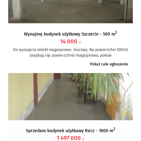
2
Wynajmę budynek użytkowy Szczecin - 500 m
14 000
zł
Do wynajęcia obiekt magazynowo- biurowy. Na powierzchni 500m2
znajdują się: powierzchnia magazynowa, pokoje
biurowe,pomieszczenia socjalne. Wjazd do pomieszczenia
Pokaż całe ogłoszenie
bezpośrednio z...
2
Sprzedam budynek użytkowy Recz - 1800 m
1 497 000
zł