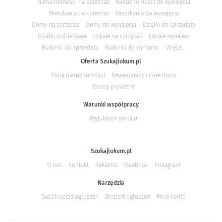
Nieruchomości na sprzedaż
Nieruchomości do wynajęcia
Mieszkania na sprzedaż
Mieszkania do wynajęcia
Domy na sprzedaż
Domy do wynajęcia
Działki do sprzedaży
Działki w dzierżawe
Lokale na sprzedaż
Lokale wynajem
Budynki do sprzedaży
Budynki do wynajmu
Więcej...
Oferta Szukajlokum.pl
Biura nieruchomości
Deweloperzy i inwestorzy
Osoby prywatne
Warunki współpracy
Regulamin portalu
Szukajlokum.pl
O nas
Kontakt
Reklama
Facebook
Instagram
Narzędzia
Subskrypcja ogłoszeń
Eksport ogłoszeń
Moje konto