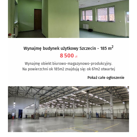
2
Wynajmę budynek użytkowy Szczecin - 185 m
8 500
zł
Wynajmę obiekt biurowo-magazynowo-produkcyjny.
Na powierzchni ok 185m2 znajdują się: ok 67m2 otwartej
przestrzeni która może być wykorzystywana jako magazyn,...
Pokaż całe ogłoszenie