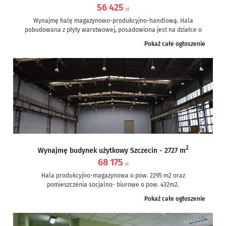
56 425
zł
Wynajmę halę magazynowo-produkcyjno-handlową. Hala
pobudowana z płyty warstwowej, posadowiona jest na działce o
pow. ok. 6000m2. Całkowita powierzchnia zabudowy wynosi...
Pokaż całe ogłoszenie
2
Wynajmę budynek użytkowy Szczecin - 2727 m
68 175
zł
Hala produkcyjno-magazynowa o pow. 2295 m2 oraz
pomieszczenia socjalno- biurowe o pow. 432m2.
Opis nieruchomości:
Pokaż całe ogłoszenie
- Hala o powierzchni...