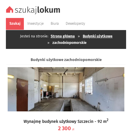
Szukaj
Inwestycje
Biura
Deweloperzy
Jesteś na stronie:
Strona główna
»
Budynki użytkowe
»
zachodniopomorskie
Budynki użytkowe zachodniopomorskie
2
Wynajmę budynek użytkowy Szczecin - 92 m
2 300
zł