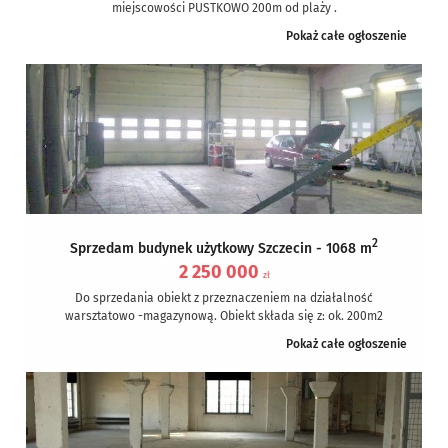
miejscowości PUSTKOWO 200m od plaży .
Pensjonat położony jest na działce 638m2 składa się...
Pokaż całe ogłoszenie
2
Sprzedam budynek użytkowy Szczecin - 1068 m
2 250 000
zł
Do sprzedania obiekt z przeznaczeniem na działalność
warsztatowo -magazynową. Obiekt składa się z: ok. 200m2
warsztatu na 3 stanowiska samochodów...
Pokaż całe ogłoszenie