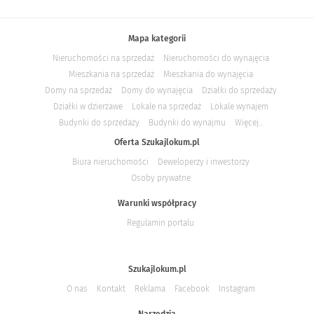
Mapa kategorii
Nieruchomości na sprzedaż
Nieruchomości do wynajęcia
Mieszkania na sprzedaż
Mieszkania do wynajęcia
Domy na sprzedaż
Domy do wynajęcia
Działki do sprzedaży
Działki w dzierżawe
Lokale na sprzedaż
Lokale wynajem
Budynki do sprzedaży
Budynki do wynajmu
Więcej...
Oferta Szukajlokum.pl
Biura nieruchomości
Deweloperzy i inwestorzy
Osoby prywatne
Warunki współpracy
Regulamin portalu
Szukajlokum.pl
O nas
Kontakt
Reklama
Facebook
Instagram
Narzędzia