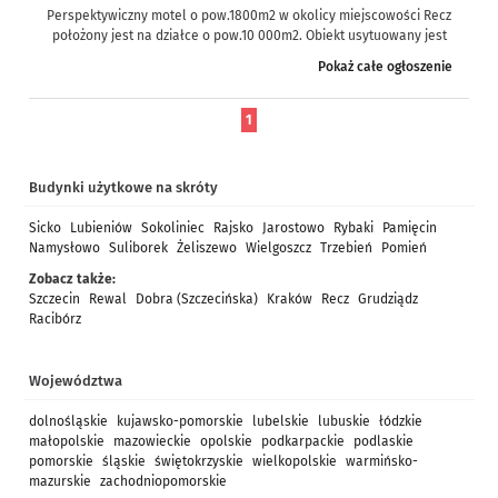
Perspektywiczny motel o pow.1800m2 w okolicy miejscowości Recz
położony jest na działce o pow.10 000m2. Obiekt usytuowany jest
przy ruchliwej...
Pokaż całe ogłoszenie
1
Budynki użytkowe na skróty
Sicko
Lubieniów
Sokoliniec
Rajsko
Jarostowo
Rybaki
Pamięcin
Namysłowo
Suliborek
Żeliszewo
Wielgoszcz
Trzebień
Pomień
Zobacz także:
Szczecin
Rewal
Dobra (Szczecińska)
Kraków
Recz
Grudziądz
Racibórz
Województwa
dolnośląskie
kujawsko-pomorskie
lubelskie
lubuskie
łódzkie
małopolskie
mazowieckie
opolskie
podkarpackie
podlaskie
pomorskie
śląskie
świętokrzyskie
wielkopolskie
warmińsko-
mazurskie
zachodniopomorskie