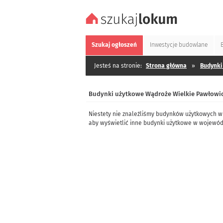
Szukaj
ogłoszeń
Inwestycje
budowlane
Jesteś na stronie:
Strona główna
»
Budynki
Budynki użytkowe Wądroże Wielkie Pawłowice
Niestety nie znaleźliśmy budynków użytkowych w
aby wyświetlić inne budynki użytkowe w wojewód