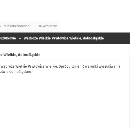
Biura
nieruchomości
Deweloperzy
 użytkowe
»
Wądroże Wielkie Pawłowice Wielkie, dolnośląskie
 Wielkie, dolnośląskie
 Wądroże Wielkie Pawłowice Wielkie. Spróbuj zmienić warunki wyszukiwania
ztwie dolnośląskim.