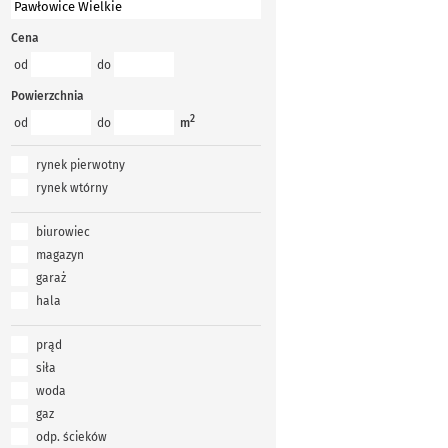
Cena
od
do
Powierzchnia
2
od
do
m
rynek pierwotny
rynek wtórny
biurowiec
magazyn
garaż
hala
prąd
siła
woda
gaz
odp. ścieków