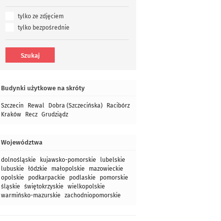
tylko ze zdjęciem
tylko bezpośrednie
Budynki użytkowe na skróty
Szczecin
Rewal
Dobra (Szczecińska)
Racibórz
Kraków
Recz
Grudziądz
Województwa
dolnośląskie
kujawsko-pomorskie
lubelskie
lubuskie
łódzkie
małopolskie
mazowieckie
opolskie
podkarpackie
podlaskie
pomorskie
śląskie
świętokrzyskie
wielkopolskie
warmińsko-mazurskie
zachodniopomorskie