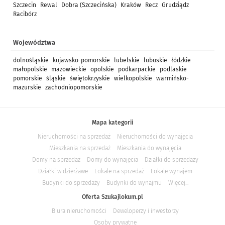
Szczecin
Rewal
Dobra (Szczecińska)
Kraków
Recz
Grudziądz
Racibórz
Województwa
dolnośląskie
kujawsko-pomorskie
lubelskie
lubuskie
łódzkie
małopolskie
mazowieckie
opolskie
podkarpackie
podlaskie
pomorskie
śląskie
świętokrzyskie
wielkopolskie
warmińsko-
mazurskie
zachodniopomorskie
Mapa kategorii
Nieruchomości na sprzedaż
Nieruchomości do wynajęcia
Mieszkania na sprzedaż
Mieszkania do wynajęcia
Domy na sprzedaż
Domy do wynajęcia
Działki do sprzedaży
Działki w dzierżawe
Lokale na sprzedaż
Lokale wynajem
Budynki do sprzedaży
Budynki do wynajmu
Więcej...
Oferta Szukajlokum.pl
Biura nieruchomości
Deweloperzy i inwestorzy
Osoby prywatne