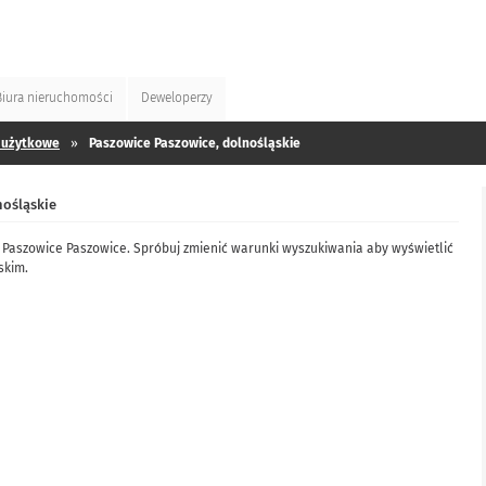
Biura
nieruchomości
Deweloperzy
 użytkowe
»
Paszowice Paszowice, dolnośląskie
nośląskie
 Paszowice Paszowice. Spróbuj zmienić warunki wyszukiwania aby wyświetlić
skim.