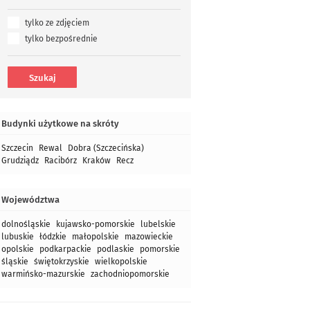
tylko ze zdjęciem
tylko bezpośrednie
Budynki użytkowe na skróty
Szczecin
Rewal
Dobra (Szczecińska)
Grudziądz
Racibórz
Kraków
Recz
Województwa
dolnośląskie
kujawsko-pomorskie
lubelskie
lubuskie
łódzkie
małopolskie
mazowieckie
opolskie
podkarpackie
podlaskie
pomorskie
śląskie
świętokrzyskie
wielkopolskie
warmińsko-mazurskie
zachodniopomorskie