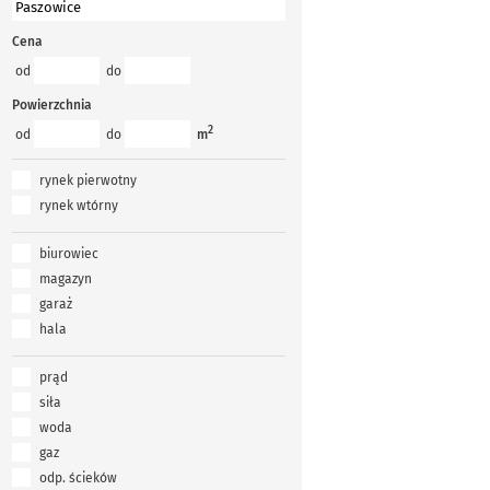
Cena
od
do
Powierzchnia
2
od
do
m
rynek pierwotny
rynek wtórny
biurowiec
magazyn
garaż
hala
prąd
siła
woda
gaz
odp. ścieków