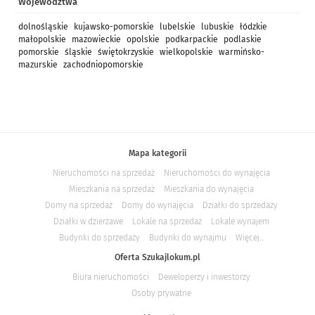
Województwa
dolnośląskie
kujawsko-pomorskie
lubelskie
lubuskie
łódzkie
małopolskie
mazowieckie
opolskie
podkarpackie
podlaskie
pomorskie
śląskie
świętokrzyskie
wielkopolskie
warmińsko-
mazurskie
zachodniopomorskie
Mapa kategorii
Nieruchomości na sprzedaż
Nieruchomości do wynajęcia
Mieszkania na sprzedaż
Mieszkania do wynajęcia
Domy na sprzedaż
Domy do wynajęcia
Działki do sprzedaży
Działki w dzierżawe
Lokale na sprzedaż
Lokale wynajem
Budynki do sprzedaży
Budynki do wynajmu
Więcej...
Oferta Szukajlokum.pl
Biura nieruchomości
Deweloperzy i inwestorzy
Osoby prywatne