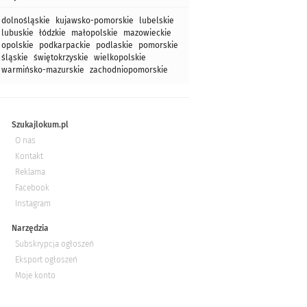
dolnośląskie
kujawsko-pomorskie
lubelskie
lubuskie
łódzkie
małopolskie
mazowieckie
opolskie
podkarpackie
podlaskie
pomorskie
śląskie
świętokrzyskie
wielkopolskie
warmińsko-mazurskie
zachodniopomorskie
Szukajlokum.pl
O nas
Kontakt
Reklama
Facebook
Instagram
Narzędzia
Subskrypcja ogłoszeń
Eksport ogłoszeń
Moje konto