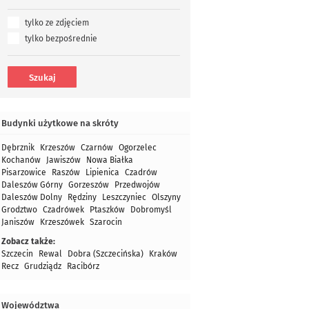
tylko ze zdjęciem
tylko bezpośrednie
Budynki użytkowe na skróty
Dębrznik
Krzeszów
Czarnów
Ogorzelec
Kochanów
Jawiszów
Nowa Białka
Pisarzowice
Raszów
Lipienica
Czadrów
Daleszów Górny
Gorzeszów
Przedwojów
Daleszów Dolny
Rędziny
Leszczyniec
Olszyny
Grodztwo
Czadrówek
Ptaszków
Dobromyśl
Janiszów
Krzeszówek
Szarocin
Zobacz także:
Szczecin
Rewal
Dobra (Szczecińska)
Kraków
Recz
Grudziądz
Racibórz
Województwa