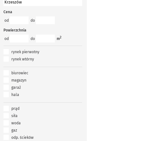
Cena
od
do
Powierzchnia
2
od
do
m
rynek pierwotny
rynek wtórny
biurowiec
magazyn
garaż
hala
prąd
siła
woda
gaz
odp. ścieków