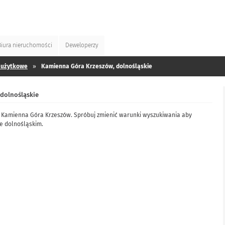
Biura
nieruchomości
Deweloperzy
 użytkowe
»
Kamienna Góra Krzeszów, dolnośląskie
dolnośląskie
w Kamienna Góra Krzeszów. Spróbuj zmienić warunki wyszukiwania aby
e dolnośląskim.