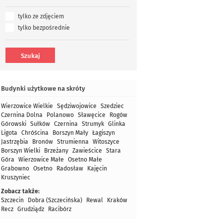
tylko ze zdjęciem
tylko bezpośrednie
Budynki użytkowe na skróty
Wierzowice Wielkie
Sędziwojowice
Szedziec
Czernina Dolna
Polanowo
Sławęcice
Rogów
Górowski
Sułków
Czernina
Strumyk
Glinka
Ligota
Chróścina
Borszyn Mały
Łagiszyn
Jastrzębia
Bronów
Strumienna
Witoszyce
Borszyn Wielki
Brzeżany
Zawieścice
Stara
Góra
Wierzowice Małe
Osetno Małe
Grabowno
Osetno
Radosław
Kajęcin
Kruszyniec
Zobacz także:
Szczecin
Dobra (Szczecińska)
Rewal
Kraków
Recz
Grudziądz
Racibórz