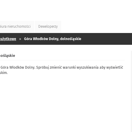
Biura
nieruchomości
Deweloperzy
 użytkowe
»
Góra Włodków Dolny, dolnośląskie
ośląskie
 Góra Włodków Dolny. Spróbuj zmienić warunki wyszukiwania aby wyświetlić
skim.