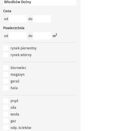
Cena
od
do
Powierzchnia
2
od
do
m
rynek pierwotny
rynek wtórny
biurowiec
magazyn
garaż
hala
prąd
siła
woda
gaz
odp. ścieków