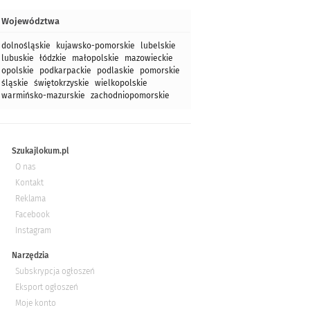
Województwa
dolnośląskie
kujawsko-pomorskie
lubelskie
lubuskie
łódzkie
małopolskie
mazowieckie
opolskie
podkarpackie
podlaskie
pomorskie
śląskie
świętokrzyskie
wielkopolskie
warmińsko-mazurskie
zachodniopomorskie
Szukajlokum.pl
O nas
Kontakt
Reklama
Facebook
Instagram
Narzędzia
Subskrypcja ogłoszeń
Eksport ogłoszeń
Moje konto