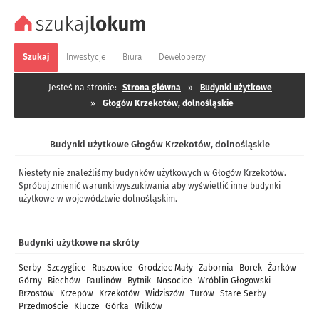
Szukaj
Inwestycje
Biura
Deweloperzy
Jesteś na stronie:
Strona główna
»
Budynki użytkowe
»
Głogów Krzekotów, dolnośląskie
Budynki użytkowe Głogów Krzekotów, dolnośląskie
Niestety nie znaleźliśmy budynków użytkowych w Głogów Krzekotów.
Spróbuj zmienić warunki wyszukiwania aby wyświetlić inne budynki
użytkowe w województwie dolnośląskim.
Budynki użytkowe na skróty
Serby
Szczyglice
Ruszowice
Grodziec Mały
Zabornia
Borek
Żarków
Górny
Biechów
Paulinów
Bytnik
Nosocice
Wróblin Głogowski
Brzostów
Krzepów
Krzekotów
Widziszów
Turów
Stare Serby
Przedmoście
Klucze
Górka
Wilków