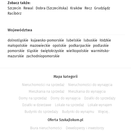
Zobacz także:
Szczecin
Rewal
Dobra (Szczecińska)
Kraków
Recz
Grudziądz
Racibórz
Województwa
dolnośląskie
kujawsko-pomorskie
lubelskie
lubuskie
łódzkie
małopolskie
mazowieckie
opolskie
podkarpackie
podlaskie
pomorskie
śląskie
świętokrzyskie
wielkopolskie
warmińsko-
mazurskie
zachodniopomorskie
Mapa kategorii
Nieruchomości na sprzedaż
Nieruchomości do wynajęcia
Mieszkania na sprzedaż
Mieszkania do wynajęcia
Domy na sprzedaż
Domy do wynajęcia
Działki do sprzedaży
Działki w dzierżawe
Lokale na sprzedaż
Lokale wynajem
Budynki do sprzedaży
Budynki do wynajmu
Więcej...
Oferta Szukajlokum.pl
Biura nieruchomości
Deweloperzy i inwestorzy