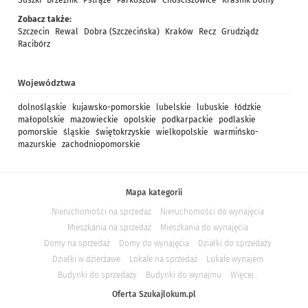
Suszki
Brzeźnik
Pstrąże
Parkoszów
Chościszowice
Kraśnik Dolny
Zobacz także:
Szczecin
Rewal
Dobra (Szczecińska)
Kraków
Recz
Grudziądz
Racibórz
Województwa
dolnośląskie
kujawsko-pomorskie
lubelskie
lubuskie
łódzkie
małopolskie
mazowieckie
opolskie
podkarpackie
podlaskie
pomorskie
śląskie
świętokrzyskie
wielkopolskie
warmińsko-
mazurskie
zachodniopomorskie
Mapa kategorii
Nieruchomości na sprzedaż
Nieruchomości do wynajęcia
Mieszkania na sprzedaż
Mieszkania do wynajęcia
Domy na sprzedaż
Domy do wynajęcia
Działki do sprzedaży
Działki w dzierżawe
Lokale na sprzedaż
Lokale wynajem
Budynki do sprzedaży
Budynki do wynajmu
Więcej...
Oferta Szukajlokum.pl