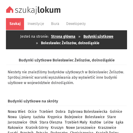
Szukaj
Inwestycje
Biura
Deweloperzy
Jesteś na stronie:
Strona główna
»
Budynki użytkowe
»
Bolesławiec Żeliszów, dolnośląskie
Budynki użytkowe Bolesławiec Żeliszów, dolnośląskie
Niestety nie znaleźliśmy budynków użytkowych w Bolesławiec Żeliszów.
Spróbuj zmienić warunki wyszukiwania aby wyświetlić inne budynki
użytkowe w województwie dolnośląskim.
Budynki użytkowe na skróty
Nowa Wieś
Ocice
Trzebień
Dobra
Dąbrowa Bolesławiecka
Golnice
Nowa
Lipiany
Łaziska
Krępnica
Bożejowice
Bolesławice
Stare
Jaroszowice
Otok
Stara Oleszna
Trzebień Mały
Kozłów
Lelów
Łąka
Rakowice
Kraśnik Górny
Kruszyn
Nowe Jaroszowice
Kraszowice