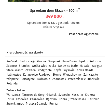
2
Sprzedam dom Błażek - 300 m
349 000
zł
Sprzedam dom w raz z gospodarstwem
działka 5 tyś m2
dom częściowo po remoncie, częściowo do remontu – ale nie...
Pokaż całe ogłoszenie
Nieruchomości na skróty
Pniówek
Białobrzegi
Płoskie
Szopinek
Karolówka
Lipsko
Reforma
Żdanów
Sitaniec
Wólka Wieprzecka
Janowice Małe
Hubale
Łapiguz
Stare Miasto
Zawada
Podgroble
Chyża
Wysokie
Nowa Osada
Kalinowice
Kalinowice Rządowe
Błonie
Wierzchowiny
Zamczysko
Wieprzec
Bortatycze
Białowola
Żdanówek
Przedmieście Lubelskie
Rotunda
Zobacz także:
Warszawa
Tarnowskie Góry
Gdańsk
Szczecin
Koszalin
Kraków
Toruń
Katowice
Ożarowice
Będzino
Dobra (Szczecińska)
Darłowo
Świerklaniec
Pruszcz Gdański
Rumia