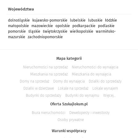
Województwa
dolnośląskie
kujawsko-pomorskie
lubelskie
lubuskie
łódzkie
małopolskie
mazowieckie
opolskie
podkarpackie
podlaskie
pomorskie
śląskie
świętokrzyskie
wielkopolskie
warmińsko-
mazurskie
zachodniopomorskie
Mapa kategorii
Nieruchomości na sprzedaż
Nieruchomości do wynajęcia
Mieszkania na sprzedaż
Mieszkania do wynajęcia
Domy na sprzedaż
Domy do wynajęcia
Działki do sprzedaży
Działki w dzierżawe
Lokale na sprzedaż
Lokale wynajem
Budynki do sprzedaży
Budynki do wynajmu
Więcej...
Oferta Szukajlokum.pl
Biura nieruchomości
Deweloperzy i inwestorzy
Osoby prywatne
Warunki współpracy