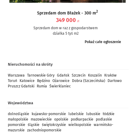
2
Sprzedam dom Błażek - 300 m
349 000
zł
Sprzedam dom w raz z gospodarstwem
działka 5 tyś m2
dom częściowo po remoncie, częściowo do remontu – ale nie...
Pokaż całe ogłoszenie
Nieruchomości na skróty
Warszawa
Tarnowskie Góry
Gdańsk
Szczecin
Koszalin
Kraków
Toruń
Katowice
Będzino
Ożarowice
Dobra (Szczecińska)
Darłowo
Pruszcz Gdański
Rumia
Świerklaniec
Województwa
dolnośląskie
kujawsko-pomorskie
lubelskie
lubuskie
łódzkie
małopolskie
mazowieckie
opolskie
podkarpackie
podlaskie
pomorskie
śląskie
świętokrzyskie
wielkopolskie
warmińsko-
mazurskie
zachodniopomorskie