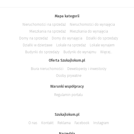
Mapa kategorii
Nieruchomości na sprzedaż
Nieruchomości do wynajęcia
Mieszkania na sprzedaż
Mieszkania do wynajęcia
Domy na sprzedaż
Domy do wynajęcia
Działki do sprzedaży
Działki w dzierżawe
Lokale na sprzedaż
Lokale wynajem
Budynki do sprzedaży
Budynki do wynajmu
Więcej...
Oferta Szukajlokum.pl
Biura nieruchomości
Deweloperzy i inwestorzy
Osoby prywatne
Warunki współpracy
Regulamin portalu
Szukajlokum.pl
O nas
Kontakt
Reklama
Facebook
Instagram
Narzędzia