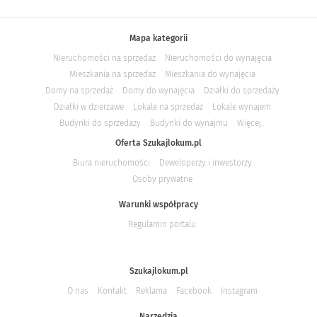
Mapa kategorii
Nieruchomości na sprzedaż
Nieruchomości do wynajęcia
Mieszkania na sprzedaż
Mieszkania do wynajęcia
Domy na sprzedaż
Domy do wynajęcia
Działki do sprzedaży
Działki w dzierżawe
Lokale na sprzedaż
Lokale wynajem
Budynki do sprzedaży
Budynki do wynajmu
Więcej...
Oferta Szukajlokum.pl
Biura nieruchomości
Deweloperzy i inwestorzy
Osoby prywatne
Warunki współpracy
Regulamin portalu
Szukajlokum.pl
O nas
Kontakt
Reklama
Facebook
Instagram
Narzędzia