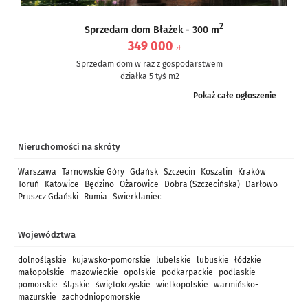
2
Sprzedam dom Błażek - 300 m
349 000
zł
Sprzedam dom w raz z gospodarstwem
działka 5 tyś m2
dom częściowo po remoncie, częściowo do remontu – ale nie...
Pokaż całe ogłoszenie
Nieruchomości na skróty
Warszawa
Tarnowskie Góry
Gdańsk
Szczecin
Koszalin
Kraków
Toruń
Katowice
Będzino
Ożarowice
Dobra (Szczecińska)
Darłowo
Pruszcz Gdański
Rumia
Świerklaniec
Województwa
dolnośląskie
kujawsko-pomorskie
lubelskie
lubuskie
łódzkie
małopolskie
mazowieckie
opolskie
podkarpackie
podlaskie
pomorskie
śląskie
świętokrzyskie
wielkopolskie
warmińsko-
mazurskie
zachodniopomorskie