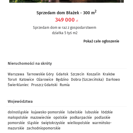
2
Sprzedam dom Błażek - 300 m
349 000
zł
Sprzedam dom w raz z gospodarstwem
działka 5 tyś m2
dom częściowo po remoncie, częściowo do remontu – ale nie...
Pokaż całe ogłoszenie
Nieruchomości na skróty
Warszawa
Tarnowskie Góry
Gdańsk
Szczecin
Koszalin
Kraków
Toruń
Katowice
Ożarowice
Będzino
Dobra (Szczecińska)
Darłowo
Świerklaniec
Pruszcz Gdański
Rumia
Województwa
dolnośląskie
kujawsko-pomorskie
lubelskie
lubuskie
łódzkie
małopolskie
mazowieckie
opolskie
podkarpackie
podlaskie
pomorskie
śląskie
świętokrzyskie
wielkopolskie
warmińsko-
mazurskie
zachodniopomorskie