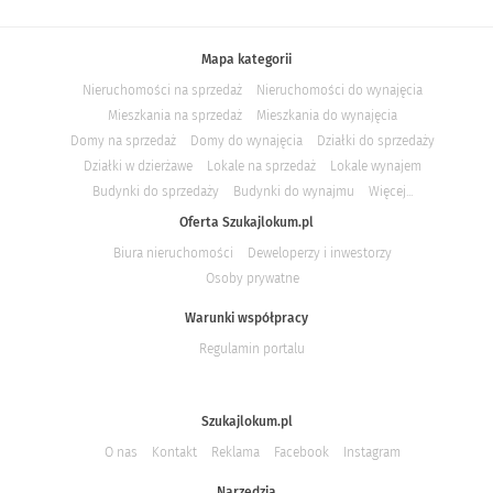
Mapa kategorii
Nieruchomości na sprzedaż
Nieruchomości do wynajęcia
Mieszkania na sprzedaż
Mieszkania do wynajęcia
Domy na sprzedaż
Domy do wynajęcia
Działki do sprzedaży
Działki w dzierżawe
Lokale na sprzedaż
Lokale wynajem
Budynki do sprzedaży
Budynki do wynajmu
Więcej...
Oferta Szukajlokum.pl
Biura nieruchomości
Deweloperzy i inwestorzy
Osoby prywatne
Warunki współpracy
Regulamin portalu
Szukajlokum.pl
O nas
Kontakt
Reklama
Facebook
Instagram
Narzędzia