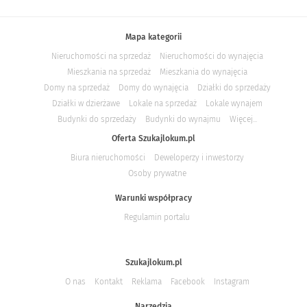
Mapa kategorii
Nieruchomości na sprzedaż
Nieruchomości do wynajęcia
Mieszkania na sprzedaż
Mieszkania do wynajęcia
Domy na sprzedaż
Domy do wynajęcia
Działki do sprzedaży
Działki w dzierżawe
Lokale na sprzedaż
Lokale wynajem
Budynki do sprzedaży
Budynki do wynajmu
Więcej...
Oferta Szukajlokum.pl
Biura nieruchomości
Deweloperzy i inwestorzy
Osoby prywatne
Warunki współpracy
Regulamin portalu
Szukajlokum.pl
O nas
Kontakt
Reklama
Facebook
Instagram
Narzędzia