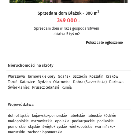
2
Sprzedam dom Błażek - 300 m
349 000
zł
Sprzedam dom w raz z gospodarstwem
działka 5 tyś m2
dom częściowo po remoncie, częściowo do remontu – ale nie...
Pokaż całe ogłoszenie
Nieruchomości na skróty
Warszawa
Tarnowskie Góry
Gdańsk
Szczecin
Koszalin
Kraków
Toruń
Katowice
Będzino
Ożarowice
Dobra (Szczecińska)
Darłowo
Świerklaniec
Pruszcz Gdański
Rumia
Województwa
dolnośląskie
kujawsko-pomorskie
lubelskie
lubuskie
łódzkie
małopolskie
mazowieckie
opolskie
podkarpackie
podlaskie
pomorskie
śląskie
świętokrzyskie
wielkopolskie
warmińsko-
mazurskie
zachodniopomorskie