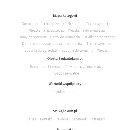
Mapa kategorii
Nieruchomości na sprzedaż
Nieruchomości do wynajęcia
Mieszkania na sprzedaż
Mieszkania do wynajęcia
Domy na sprzedaż
Domy do wynajęcia
Działki do sprzedaży
Działki w dzierżawe
Lokale na sprzedaż
Lokale wynajem
Budynki do sprzedaży
Budynki do wynajmu
Więcej...
Oferta Szukajlokum.pl
Biura nieruchomości
Deweloperzy i inwestorzy
Osoby prywatne
Warunki współpracy
Regulamin portalu
Szukajlokum.pl
O nas
Kontakt
Reklama
Facebook
Instagram
Narzędzia