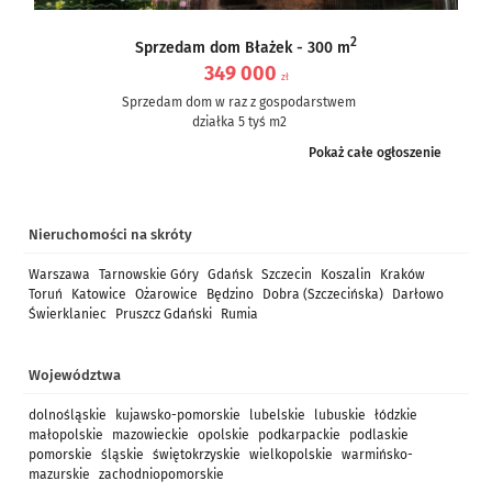
2
Sprzedam dom Błażek - 300 m
349 000
zł
Sprzedam dom w raz z gospodarstwem
działka 5 tyś m2
dom częściowo po remoncie, częściowo do remontu – ale nie...
Pokaż całe ogłoszenie
Nieruchomości na skróty
Warszawa
Tarnowskie Góry
Gdańsk
Szczecin
Koszalin
Kraków
Toruń
Katowice
Ożarowice
Będzino
Dobra (Szczecińska)
Darłowo
Świerklaniec
Pruszcz Gdański
Rumia
Województwa
dolnośląskie
kujawsko-pomorskie
lubelskie
lubuskie
łódzkie
małopolskie
mazowieckie
opolskie
podkarpackie
podlaskie
pomorskie
śląskie
świętokrzyskie
wielkopolskie
warmińsko-
mazurskie
zachodniopomorskie