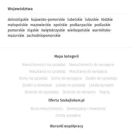
Województwa
dolnośląskie
kujawsko-pomorskie
lubelskie
lubuskie
łódzkie
małopolskie
mazowieckie
opolskie
podkarpackie
podlaskie
pomorskie
śląskie
świętokrzyskie
wielkopolskie
warmińsko-
mazurskie
zachodniopomorskie
Mapa kategorii
Nieruchomości na sprzedaż
Nieruchomości do wynajęcia
Mieszkania na sprzedaż
Mieszkania do wynajęcia
Domy na sprzedaż
Domy do wynajęcia
Działki do sprzedaży
Działki w dzierżawe
Lokale na sprzedaż
Lokale wynajem
Budynki do sprzedaży
Budynki do wynajmu
Więcej...
Oferta Szukajlokum.pl
Biura nieruchomości
Deweloperzy i inwestorzy
Osoby prywatne
Warunki współpracy