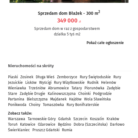
2
Sprzedam dom Błażek - 300 m
349 000
zł
Sprzedam dom w raz z gospodarstwem
działka 5 tyś m2
dom częściowo po remoncie, częściowo do remontu – ale nie...
Pokaż całe ogłoszenie
Nieruchomości na skróty
Piaski
Zosinek
Długa Wieś
Zemborzyce
Rury Świętoduskie
Rury
Jezuickie
Lisków
Wyścigi
Rury Wizytkowskie
Rudnik
Helenów
Wieniawka
Trześniów
Abramowice
Tatary
Piorunówka
Zadębie
Stare
Zadębie Drugie
Kalinowszczyzna
Choinki
Podgrodzie
Partanina
Bielszczyzna
Majdanek
Hajdów
Wola Sławińska
Ponikwoda
Choiny
Tomaszówka
Rury Bonifraterskie
Zobacz także:
Warszawa
Tarnowskie Góry
Gdańsk
Szczecin
Koszalin
Kraków
Toruń
Katowice
Ożarowice
Będzino
Dobra (Szczecińska)
Darłowo
Świerklaniec
Pruszcz Gdański
Rumia