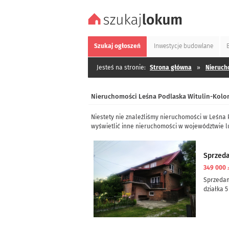
Szukaj
ogłoszeń
Inwestycje
budowlane
Jesteś na stronie:
Strona główna
»
Nieruch
Nieruchomości Leśna Podlaska Witulin-Kolon
Niestety nie znaleźliśmy nieruchomości w Leśna 
wyświetlić inne nieruchomości w województwie l
Sprzed
349 000
Sprzeda
działka 5
dom częś