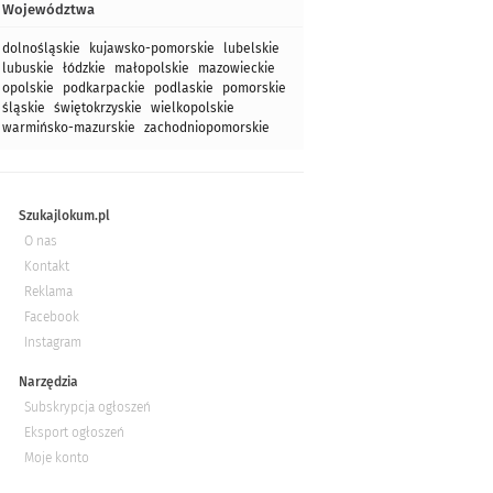
Województwa
dolnośląskie
kujawsko-pomorskie
lubelskie
lubuskie
łódzkie
małopolskie
mazowieckie
opolskie
podkarpackie
podlaskie
pomorskie
śląskie
świętokrzyskie
wielkopolskie
warmińsko-mazurskie
zachodniopomorskie
Szukajlokum.pl
O nas
Kontakt
Reklama
Facebook
Instagram
Narzędzia
Subskrypcja ogłoszeń
Eksport ogłoszeń
Moje konto