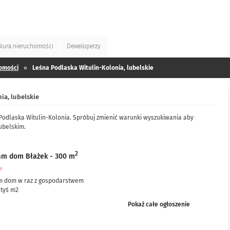
Biura
nieruchomości
Deweloperzy
omości
»
Leśna Podlaska Witulin-Kolonia, lubelskie
ia, lubelskie
Podlaska Witulin-Kolonia. Spróbuj zmienić warunki wyszukiwania aby
ubelskim.
2
am dom Błażek - 300 m
zł
m dom w raz z gospodarstwem
 tyś m2
ciowo po remoncie, częściowo do remontu – ale nie...
Pokaż całe ogłoszenie