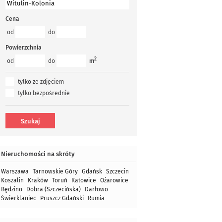
Cena
od
do
Powierzchnia
2
od
do
m
tylko ze zdjęciem
tylko bezpośrednie
Nieruchomości na skróty
Warszawa
Tarnowskie Góry
Gdańsk
Szczecin
Koszalin
Kraków
Toruń
Katowice
Ożarowice
Będzino
Dobra (Szczecińska)
Darłowo
Świerklaniec
Pruszcz Gdański
Rumia