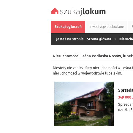
Szukaj
ogłoszeń
Inwestycje
budowlane
Jesteś na stronie:
Strona główna
»
Nieruch
Nieruchomości Leśna Podlaska Nosów, lubel
Niestety nie znaleźliśmy nieruchomości w Leśna
nieruchomości w województwie lubelskim.
Sprzed
349 000
Sprzeda
działka 5
dom częś