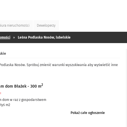
Biura
nieruchomości
Deweloperzy
omości
»
Leśna Podlaska Nosów, lubelskie
skie
 Podlaska Nosów. Spróbuj zmienić warunki wyszukiwania aby wyświetlić inne
2
am dom Błażek - 300 m
zł
m dom w raz z gospodarstwem
 tyś m2
ciowo po remoncie, częściowo do remontu – ale nie...
Pokaż całe ogłoszenie