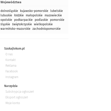
Województwa
dolnośląskie
kujawsko-pomorskie
lubelskie
lubuskie
łódzkie
małopolskie
mazowieckie
opolskie
podkarpackie
podlaskie
pomorskie
śląskie
świętokrzyskie
wielkopolskie
warmińsko-mazurskie
zachodniopomorskie
Szukajlokum.pl
O nas
Kontakt
Reklama
Facebook
Instagram
Narzędzia
Subskrypcja ogłoszeń
Eksport ogłoszeń
Moje konto