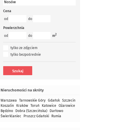
Cena
od
do
Powierzchnia
2
od
do
m
tylko ze zdjęciem
tylko bezpośrednie
Nieruchomości na skróty
Warszawa
Tarnowskie Góry
Gdańsk
Szczecin
Koszalin
Kraków
Toruń
Katowice
Ożarowice
Będzino
Dobra (Szczecińska)
Darłowo
Świerklaniec
Pruszcz Gdański
Rumia