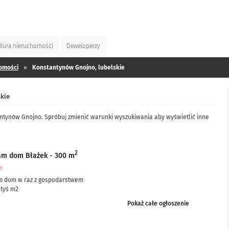
Biura
nieruchomości
Deweloperzy
omości
»
Konstantynów Gnojno, lubelskie
kie
antynów Gnojno. Spróbuj zmienić warunki wyszukiwania aby wyświetlić inne
2
am dom Błażek - 300 m
zł
m dom w raz z gospodarstwem
 tyś m2
ciowo po remoncie, częściowo do remontu – ale nie...
Pokaż całe ogłoszenie