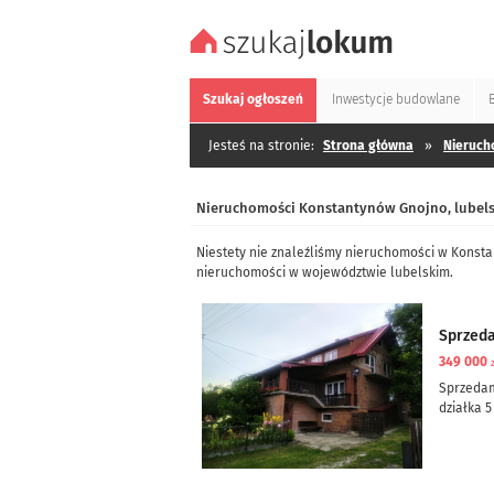
Szukaj
ogłoszeń
Inwestycje
budowlane
Jesteś na stronie:
Strona główna
»
Nieruch
Nieruchomości Konstantynów Gnojno, lubels
Niestety nie znaleźliśmy nieruchomości w Konst
nieruchomości w województwie lubelskim.
Sprzed
349 000
Sprzeda
działka 5
dom częś