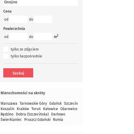
Cena
od
do
Powierzchnia
2
od
do
m
tylko ze zdjęciem
tylko bezpośrednie
Nieruchomości na skróty
Warszawa
Tarnowskie Góry
Gdańsk
Szczecin
Koszalin
Kraków
Toruń
Katowice
Ożarowice
Będzino
Dobra (Szczecińska)
Darłowo
Świerklaniec
Pruszcz Gdański
Rumia