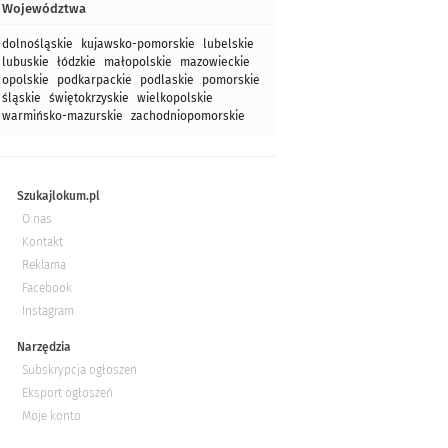
Województwa
dolnośląskie
kujawsko-pomorskie
lubelskie
lubuskie
łódzkie
małopolskie
mazowieckie
opolskie
podkarpackie
podlaskie
pomorskie
śląskie
świętokrzyskie
wielkopolskie
warmińsko-mazurskie
zachodniopomorskie
Szukajlokum.pl
O nas
Kontakt
Reklama
Facebook
Instagram
Narzędzia
Subskrypcja ogłoszeń
Eksport ogłoszeń
Moje konto