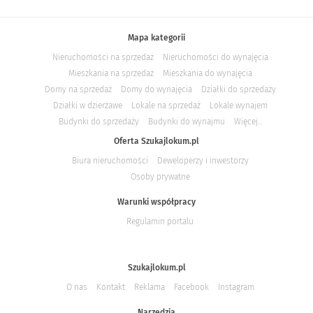
Mapa kategorii
Nieruchomości na sprzedaż
Nieruchomości do wynajęcia
Mieszkania na sprzedaż
Mieszkania do wynajęcia
Domy na sprzedaż
Domy do wynajęcia
Działki do sprzedaży
Działki w dzierżawe
Lokale na sprzedaż
Lokale wynajem
Budynki do sprzedaży
Budynki do wynajmu
Więcej...
Oferta Szukajlokum.pl
Biura nieruchomości
Deweloperzy i inwestorzy
Osoby prywatne
Warunki współpracy
Regulamin portalu
Szukajlokum.pl
O nas
Kontakt
Reklama
Facebook
Instagram
Narzędzia