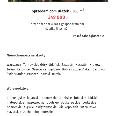
2
Sprzedam dom Błażek - 300 m
349 000
zł
Sprzedam dom w raz z gospodarstwem
działka 5 tyś m2
dom częściowo po remoncie, częściowo do remontu – ale nie...
Pokaż całe ogłoszenie
Nieruchomości na skróty
Warszawa
Tarnowskie Góry
Gdańsk
Szczecin
Koszalin
Kraków
Toruń
Katowice
Ożarowice
Będzino
Dobra (Szczecińska)
Darłowo
Świerklaniec
Pruszcz Gdański
Rumia
Województwa
dolnośląskie
kujawsko-pomorskie
lubelskie
lubuskie
łódzkie
małopolskie
mazowieckie
opolskie
podkarpackie
podlaskie
pomorskie
śląskie
świętokrzyskie
wielkopolskie
warmińsko-
mazurskie
zachodniopomorskie