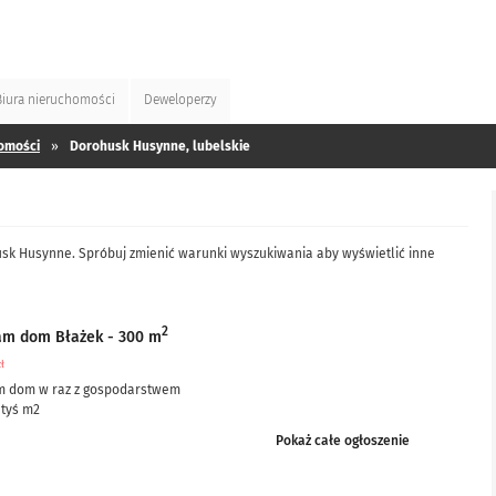
Biura
nieruchomości
Deweloperzy
omości
»
Dorohusk Husynne, lubelskie
usk Husynne. Spróbuj zmienić warunki wyszukiwania aby wyświetlić inne
2
am dom Błażek - 300 m
zł
m dom w raz z gospodarstwem
 tyś m2
ciowo po remoncie, częściowo do remontu – ale nie...
Pokaż całe ogłoszenie