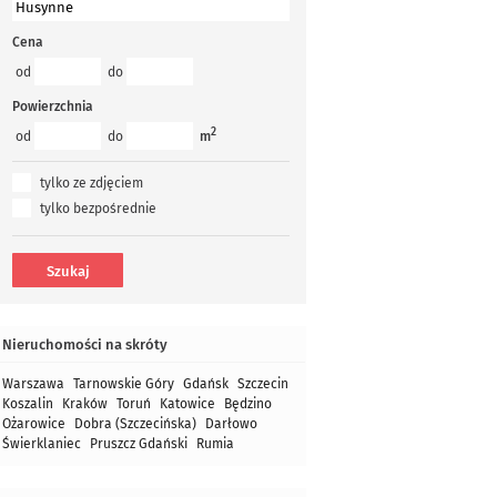
Cena
od
do
Powierzchnia
2
od
do
m
tylko ze zdjęciem
tylko bezpośrednie
Nieruchomości na skróty
Warszawa
Tarnowskie Góry
Gdańsk
Szczecin
Koszalin
Kraków
Toruń
Katowice
Będzino
Ożarowice
Dobra (Szczecińska)
Darłowo
Świerklaniec
Pruszcz Gdański
Rumia