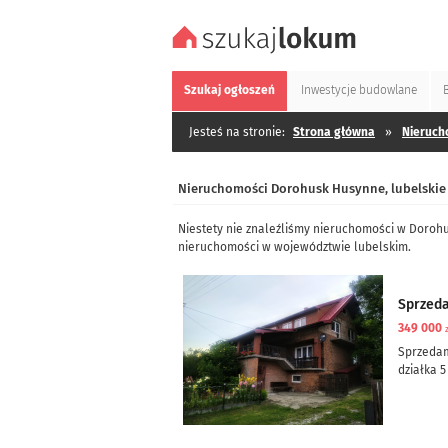
Szukaj
ogłoszeń
Inwestycje
budowlane
Jesteś na stronie:
Strona główna
»
Nieruch
Nieruchomości Dorohusk Husynne, lubelskie
Niestety nie znaleźliśmy nieruchomości w Doroh
nieruchomości w województwie lubelskim.
Sprzed
349 000
Sprzeda
działka 5
dom częś