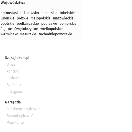
Województwa
dolnośląskie
kujawsko-pomorskie
lubelskie
lubuskie
łódzkie
małopolskie
mazowieckie
opolskie
podkarpackie
podlaskie
pomorskie
śląskie
świętokrzyskie
wielkopolskie
warmińsko-mazurskie
zachodniopomorskie
Szukajlokum.pl
O nas
Kontakt
Reklama
Facebook
Instagram
Narzędzia
Subskrypcja ogłoszeń
Eksport ogłoszeń
Moje konto