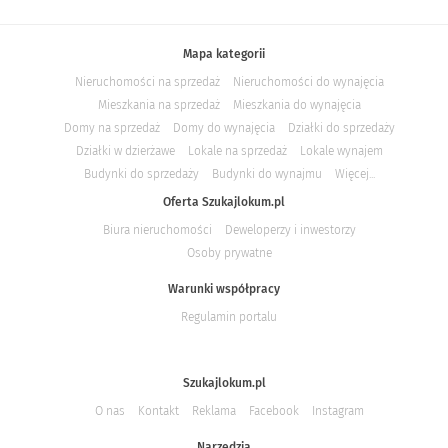
Mapa kategorii
Nieruchomości na sprzedaż
Nieruchomości do wynajęcia
Mieszkania na sprzedaż
Mieszkania do wynajęcia
Domy na sprzedaż
Domy do wynajęcia
Działki do sprzedaży
Działki w dzierżawe
Lokale na sprzedaż
Lokale wynajem
Budynki do sprzedaży
Budynki do wynajmu
Więcej...
Oferta Szukajlokum.pl
Biura nieruchomości
Deweloperzy i inwestorzy
Osoby prywatne
Warunki współpracy
Regulamin portalu
Szukajlokum.pl
O nas
Kontakt
Reklama
Facebook
Instagram
Narzędzia