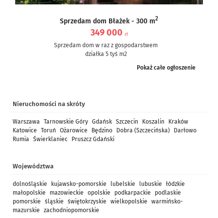
2
Sprzedam dom Błażek - 300 m
349 000
zł
Sprzedam dom w raz z gospodarstwem
działka 5 tyś m2
dom częściowo po remoncie, częściowo do remontu – ale nie...
Pokaż całe ogłoszenie
Nieruchomości na skróty
Warszawa
Tarnowskie Góry
Gdańsk
Szczecin
Koszalin
Kraków
Katowice
Toruń
Ożarowice
Będzino
Dobra (Szczecińska)
Darłowo
Rumia
Świerklaniec
Pruszcz Gdański
Województwa
dolnośląskie
kujawsko-pomorskie
lubelskie
lubuskie
łódzkie
małopolskie
mazowieckie
opolskie
podkarpackie
podlaskie
pomorskie
śląskie
świętokrzyskie
wielkopolskie
warmińsko-
mazurskie
zachodniopomorskie