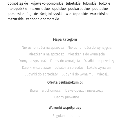
dolnośląskie
kujawsko-pomorskie
lubelskie
lubuskie
łódzkie
małopolskie
mazowieckie
opolskie
podkarpackie
podlaskie
pomorskie
śląskie
świętokrzyskie
wielkopolskie
warmińsko-
mazurskie
zachodniopomorskie
Mapa kategorii
Nieruchomości na sprzedaż
Nieruchomości do wynajęcia
Mieszkania na sprzedaż
Mieszkania do wynajęcia
Domy na sprzedaż
Domy do wynajęcia
Działki do sprzedaży
Działki w dzierżawe
Lokale na sprzedaż
Lokale wynajem
Budynki do sprzedaży
Budynki do wynajmu
Więcej...
Oferta Szukajlokum.pl
Biura nieruchomości
Deweloperzy i inwestorzy
Osoby prywatne
Warunki współpracy
Regulamin portalu