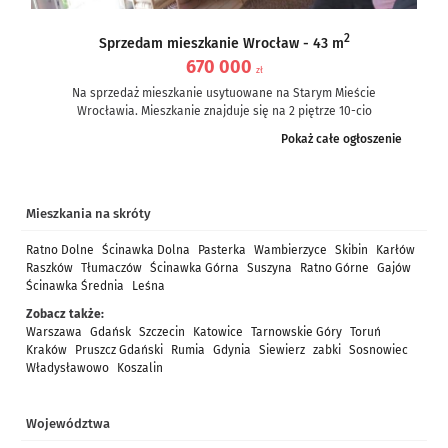
2
Sprzedam mieszkanie Wrocław - 43 m
670 000
zł
Na sprzedaż mieszkanie usytuowane na Starym Mieście
Wrocławia. Mieszkanie znajduje się na 2 piętrze 10-cio
piętrowego bloku z 1996r....
Pokaż całe ogłoszenie
Mieszkania na skróty
Ratno Dolne
Ścinawka Dolna
Pasterka
Wambierzyce
Skibin
Karłów
Raszków
Tłumaczów
Ścinawka Górna
Suszyna
Ratno Górne
Gajów
Ścinawka Średnia
Leśna
Zobacz także:
Warszawa
Gdańsk
Szczecin
Katowice
Tarnowskie Góry
Toruń
Kraków
Pruszcz Gdański
Rumia
Gdynia
Siewierz
zabki
Sosnowiec
Władysławowo
Koszalin
Województwa