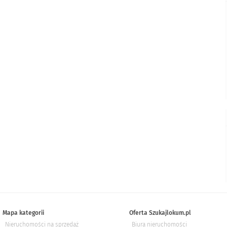
Mapa kategorii
Oferta Szukajlokum.pl
Nieruchomości na sprzedaż
Biura nieruchomości