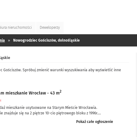
Biura
nieruchomości
Deweloperzy
nia
»
Nowogrodziec Gościszów, dolnośląskie
ląskie
c Gościszów. Spróbuj zmienić warunki wyszukiwania aby wyświetlić inne
2
am mieszkanie Wrocław - 43 m
zł
daż mieszkanie usytuowane na Starym Mieście Wrocławia.
e znajduje się na 2 piętrze 10-cio piętrowego bloku z 1996r....
Pokaż całe ogłoszenie