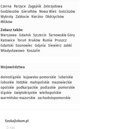
Czerna
Parzyce
Zagajnik
Zebrzydowa
Godzieszów
Gierałtów
Nowa Wieś
Gościszów
Wykroty
Zabłocie
Kierżno
Ołdrzychów
Milików
Zobacz także:
Warszawa
Gdańsk
Szczecin
Tarnowskie Góry
Katowice
Toruń
Kraków
Rumia
Pruszcz
Gdański
Sosnowiec
Gdynia
Siewierz
zabki
Władysławowo
Koszalin
Województwa
dolnośląskie
kujawsko-pomorskie
lubelskie
lubuskie
łódzkie
małopolskie
mazowieckie
opolskie
podkarpackie
podlaskie
pomorskie
śląskie
świętokrzyskie
wielkopolskie
warmińsko-mazurskie
zachodniopomorskie
Szukajlokum.pl
O nas