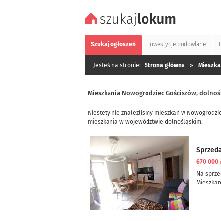
Szukaj
ogłoszeń
Inwestycje
budowlane
Jesteś na stronie:
Strona główna
»
Mieszka
Mieszkania Nowogrodziec Gościszów, dolnoś
Niestety nie znaleźliśmy mieszkań w Nowogrodzie
mieszkania w województwie dolnośląskim.
Sprzed
670 000
Na sprze
Mieszkani