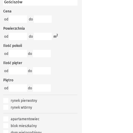
Cena
od
do
Powierzchnia
2
od
do
m
Ilość pokoii
od
do
Ilość pięter
od
do
Piętro
od
do
rynek pierwotny
rynek wtórny
apartamentowiec
blok mieszkalny
dom wielorodzinny