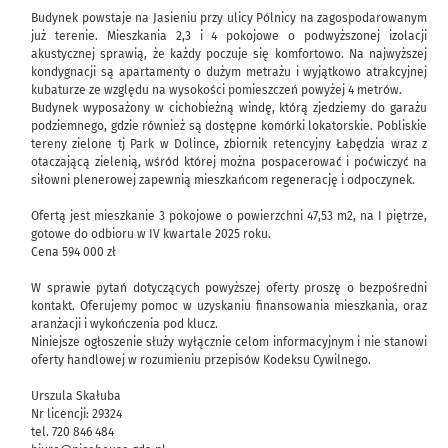
Budynek powstaje na Jasieniu przy ulicy Pólnicy na zagospodarowanym
już terenie. Mieszkania 2,3 i 4 pokojowe o podwyższonej izolacji
akustycznej sprawią, że każdy poczuje się komfortowo. Na najwyższej
kondygnacji są apartamenty o dużym metrażu i wyjątkowo atrakcyjnej
kubaturze ze względu na wysokości pomieszczeń powyżej 4 metrów.
Budynek wyposażony w cichobieżną windę, którą zjedziemy do garażu
podziemnego, gdzie również są dostępne komórki lokatorskie. Pobliskie
tereny zielone tj Park w Dolince, zbiornik retencyjny Łabędzia wraz z
otaczającą zielenią, wśród której można pospacerować i poćwiczyć na
siłowni plenerowej zapewnią mieszkańcom regenerację i odpoczynek.
Ofertą jest mieszkanie 3 pokojowe o powierzchni 47,53 m2, na I piętrze,
gotowe do odbioru w IV kwartale 2025 roku.
Cena 594 000 zł
W sprawie pytań dotyczących powyższej oferty proszę o bezpośredni
kontakt. Oferujemy pomoc w uzyskaniu finansowania mieszkania, oraz
aranżacji i wykończenia pod klucz.
Niniejsze ogłoszenie służy wyłącznie celom informacyjnym i nie stanowi
oferty handlowej w rozumieniu przepisów Kodeksu Cywilnego.
Urszula Skałuba
Nr licencji: 29324
tel. 720 846 484