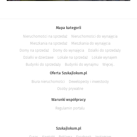
Mapa kategorii
Nieruchomości na sprzedaż
Nieruchomości do wynajęcia
Mieszkania na sprzedaż
Mieszkania do wynajęcia
Domy na sprzedaż
Domy do wynajęcia
Działki do sprzedaży
Działki w dzierżawe
Lokale na sprzedaż
Lokale wynajem
Budynki do sprzedaży
Budynki do wynajmu
Więcej...
Oferta Szukajlokum.pl
Biura nieruchomości
Deweloperzy i inwestorzy
Osoby prywatne
Warunki współpracy
Regulamin portalu
Szukajlokum.pl