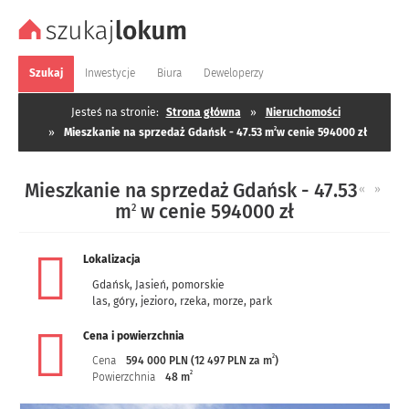
Szukaj
Inwestycje
Biura
Deweloperzy
Jesteś na stronie:
Strona główna
»
Nieruchomości
2
»
Mieszkanie na sprzedaż Gdańsk - 47.53 m
w cenie 594000 zł
Mieszkanie na sprzedaż Gdańsk - 47.53
«
»
m
w cenie 594000 zł
2
Lokalizacja
Gdańsk
,
Jasień
,
pomorskie
las, góry, jezioro, rzeka, morze, park
Cena i powierzchnia
2
Cena
594 000 PLN (12 497 PLN za m
)
2
Powierzchnia
48 m