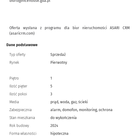
biuro@nicehouse.gda.pl
Oferta wysłana z programu dla biur nieruchomości ASARI CRM
(asaricrm.com)
Dane podstawowe
Typ oferty
Sprzedaż
Rynek
Pierwotny
Piętro
1
Ilość pięter
5
Ilość pokoi
3
Media
prąd, woda, gaz, ścieki
Zabezpiecznia
alarm, domofon, monitoring, ochrona
Stan mieszkania
do wykończenia
Rok budowy
2024
Forma własności
hipoteczna