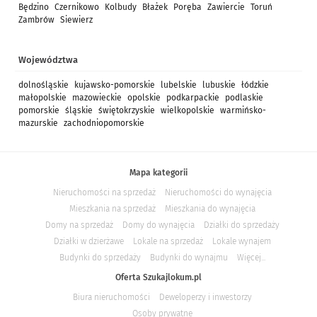
Będzino
Czernikowo
Kolbudy
Błażek
Poręba
Zawiercie
Toruń
Zambrów
Siewierz
Województwa
dolnośląskie
kujawsko-pomorskie
lubelskie
lubuskie
łódzkie
małopolskie
mazowieckie
opolskie
podkarpackie
podlaskie
pomorskie
śląskie
świętokrzyskie
wielkopolskie
warmińsko-
mazurskie
zachodniopomorskie
Mapa kategorii
Nieruchomości na sprzedaż
Nieruchomości do wynajęcia
Mieszkania na sprzedaż
Mieszkania do wynajęcia
Domy na sprzedaż
Domy do wynajęcia
Działki do sprzedaży
Działki w dzierżawe
Lokale na sprzedaż
Lokale wynajem
Budynki do sprzedaży
Budynki do wynajmu
Więcej...
Oferta Szukajlokum.pl
Biura nieruchomości
Deweloperzy i inwestorzy
Osoby prywatne