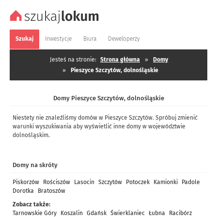
Szukaj
Inwestycje
Biura
Deweloperzy
Jesteś na stronie:
Strona główna
»
Domy
»
Pieszyce Szczytów, dolnośląskie
Domy Pieszyce Szczytów, dolnośląskie
Niestety nie znaleźliśmy domów w Pieszyce Szczytów. Spróbuj zmienić
warunki wyszukiwania aby wyświetlić inne domy w województwie
dolnośląskim.
Domy na skróty
Piskorzów
Rościszów
Lasocin
Szczytów
Potoczek
Kamionki
Padole
Dorotka
Bratoszów
Zobacz także:
Tarnowskie Góry
Koszalin
Gdańsk
Świerklaniec
Łubna
Racibórz