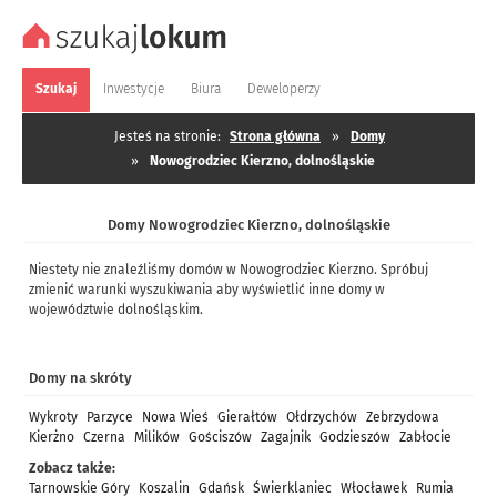
Szukaj
Inwestycje
Biura
Deweloperzy
Jesteś na stronie:
Strona główna
»
Domy
»
Nowogrodziec Kierzno, dolnośląskie
Domy Nowogrodziec Kierzno, dolnośląskie
Niestety nie znaleźliśmy domów w Nowogrodziec Kierzno. Spróbuj
zmienić warunki wyszukiwania aby wyświetlić inne domy w
województwie dolnośląskim.
Domy na skróty
Wykroty
Parzyce
Nowa Wieś
Gierałtów
Ołdrzychów
Zebrzydowa
Kierżno
Czerna
Milików
Gościszów
Zagajnik
Godzieszów
Zabłocie
Zobacz także:
Tarnowskie Góry
Koszalin
Gdańsk
Świerklaniec
Włocławek
Rumia