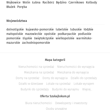
Wojkowice
Wolin
Łubna
Racibórz
Będzino
Czernikowo
Kolbudy
Błażek
Poręba
Województwa
dolnośląskie
kujawsko-pomorskie
lubelskie
lubuskie
łódzkie
małopolskie
mazowieckie
opolskie
podkarpackie
podlaskie
pomorskie
śląskie
świętokrzyskie
wielkopolskie
warmińsko-
mazurskie
zachodniopomorskie
Mapa kategorii
Nieruchomości na sprzedaż
Nieruchomości do wynajęcia
Mieszkania na sprzedaż
Mieszkania do wynajęcia
Domy na sprzedaż
Domy do wynajęcia
Działki do sprzedaży
Działki w dzierżawe
Lokale na sprzedaż
Lokale wynajem
Budynki do sprzedaży
Budynki do wynajmu
Więcej...
Oferta Szukajlokum.pl
Biura nieruchomości
Deweloperzy i inwestorzy
Osoby prywatne