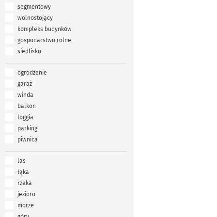
segmentowy
wolnostojący
kompleks budynków
gospodarstwo rolne
siedlisko
ogrodzenie
garaż
winda
balkon
loggia
parking
piwnica
las
łąka
rzeka
jezioro
morze
góry