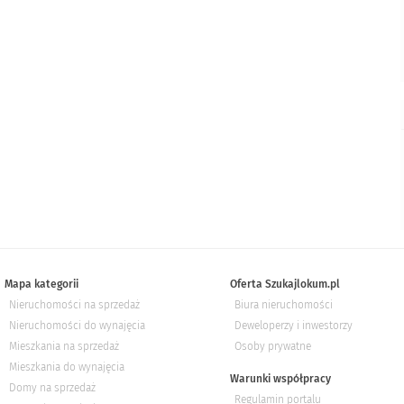
Mapa kategorii
Oferta Szukajlokum.pl
Nieruchomości na sprzedaż
Biura nieruchomości
Nieruchomości do wynajęcia
Deweloperzy i inwestorzy
Mieszkania na sprzedaż
Osoby prywatne
Mieszkania do wynajęcia
Warunki współpracy
Domy na sprzedaż
Regulamin portalu