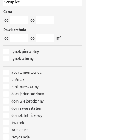
Cena
od
do
Powierzchnia
2
od
do
m
rynek pierwotny
rynek wtórny
apartamentowiec
bliźniak
blok mieszkalny
dom jednorodzinny
dom wielorodzinny
dom z warsztatem
domek letniskowy
dworek
kamienica
rezydencja