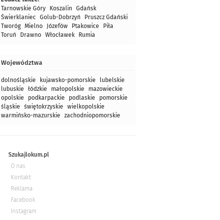
Tarnowskie Góry
Koszalin
Gdańsk
Świerklaniec
Golub-Dobrzyń
Pruszcz Gdański
Tworóg
Mielno
Józefów
Ptakowice
Piła
Toruń
Drawno
Włocławek
Rumia
Województwa
dolnośląskie
kujawsko-pomorskie
lubelskie
lubuskie
łódzkie
małopolskie
mazowieckie
opolskie
podkarpackie
podlaskie
pomorskie
śląskie
świętokrzyskie
wielkopolskie
warmińsko-mazurskie
zachodniopomorskie
Szukajlokum.pl
O nas
Kontakt
Reklama
Facebook
Instagram