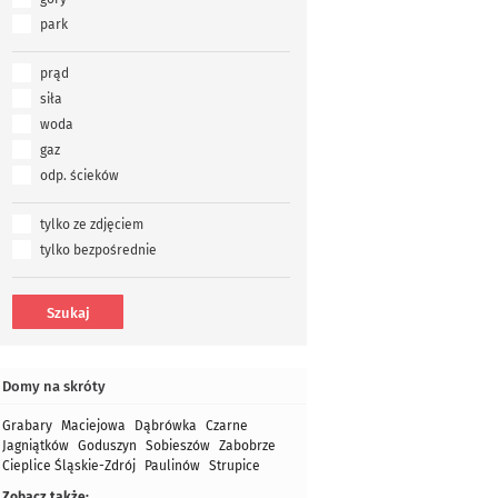
park
prąd
siła
woda
gaz
odp. ścieków
tylko ze zdjęciem
tylko bezpośrednie
Domy na skróty
Grabary
Maciejowa
Dąbrówka
Czarne
Jagniątków
Goduszyn
Sobieszów
Zabobrze
Cieplice Śląskie-Zdrój
Paulinów
Strupice
Zobacz także: