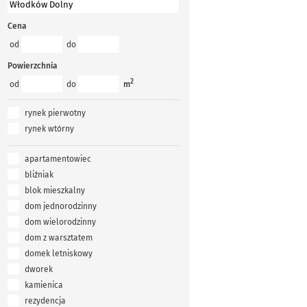
Cena
od
do
Powierzchnia
2
od
do
m
rynek pierwotny
rynek wtórny
apartamentowiec
bliźniak
blok mieszkalny
dom jednorodzinny
dom wielorodzinny
dom z warsztatem
domek letniskowy
dworek
kamienica
rezydencja