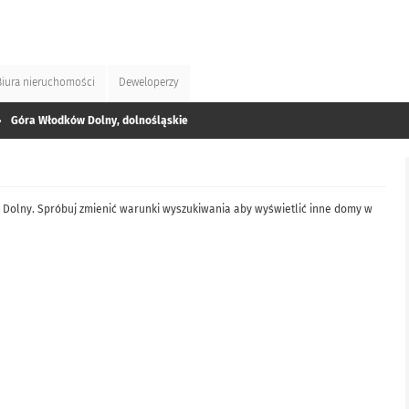
Biura
nieruchomości
Deweloperzy
»
Góra Włodków Dolny, dolnośląskie
Dolny. Spróbuj zmienić warunki wyszukiwania aby wyświetlić inne domy w