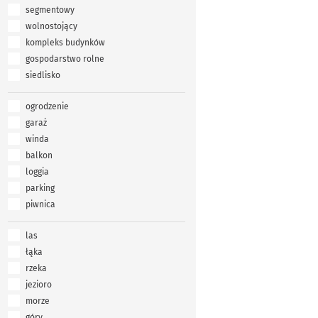
segmentowy
wolnostojący
kompleks budynków
gospodarstwo rolne
siedlisko
ogrodzenie
garaż
winda
balkon
loggia
parking
piwnica
las
łąka
rzeka
jezioro
morze
góry