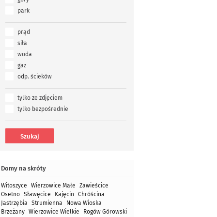
park
prąd
siła
woda
gaz
odp. ścieków
tylko ze zdjęciem
tylko bezpośrednie
Domy na skróty
Witoszyce
Wierzowice Małe
Zawieścice
Osetno
Sławęcice
Kajęcin
Chróścina
Jastrzębia
Strumienna
Nowa Wioska
Brzeżany
Wierzowice Wielkie
Rogów Górowski