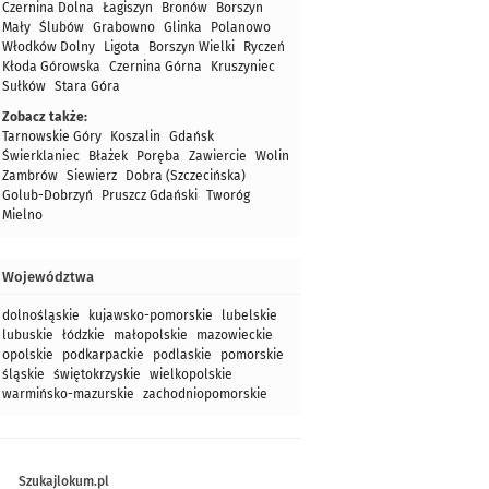
Czernina Dolna
Łagiszyn
Bronów
Borszyn
Mały
Ślubów
Grabowno
Glinka
Polanowo
Włodków Dolny
Ligota
Borszyn Wielki
Ryczeń
Kłoda Górowska
Czernina Górna
Kruszyniec
Sułków
Stara Góra
Zobacz także:
Tarnowskie Góry
Koszalin
Gdańsk
Świerklaniec
Błażek
Poręba
Zawiercie
Wolin
Zambrów
Siewierz
Dobra (Szczecińska)
Golub-Dobrzyń
Pruszcz Gdański
Tworóg
Mielno
Województwa
dolnośląskie
kujawsko-pomorskie
lubelskie
lubuskie
łódzkie
małopolskie
mazowieckie
opolskie
podkarpackie
podlaskie
pomorskie
śląskie
świętokrzyskie
wielkopolskie
warmińsko-mazurskie
zachodniopomorskie
Szukajlokum.pl