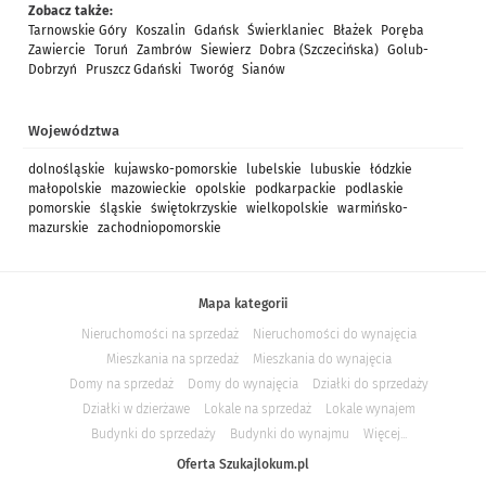
Zobacz także:
Tarnowskie Góry
Koszalin
Gdańsk
Świerklaniec
Błażek
Poręba
Zawiercie
Toruń
Zambrów
Siewierz
Dobra (Szczecińska)
Golub-
Dobrzyń
Pruszcz Gdański
Tworóg
Sianów
Województwa
dolnośląskie
kujawsko-pomorskie
lubelskie
lubuskie
łódzkie
małopolskie
mazowieckie
opolskie
podkarpackie
podlaskie
pomorskie
śląskie
świętokrzyskie
wielkopolskie
warmińsko-
mazurskie
zachodniopomorskie
Mapa kategorii
Nieruchomości na sprzedaż
Nieruchomości do wynajęcia
Mieszkania na sprzedaż
Mieszkania do wynajęcia
Domy na sprzedaż
Domy do wynajęcia
Działki do sprzedaży
Działki w dzierżawe
Lokale na sprzedaż
Lokale wynajem
Budynki do sprzedaży
Budynki do wynajmu
Więcej...
Oferta Szukajlokum.pl