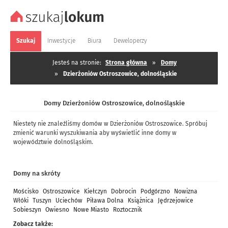
Szukaj
Inwestycje
Biura
Deweloperzy
Jesteś na stronie:
Strona główna
»
Domy
»
Dzierżoniów Ostroszowice, dolnośląskie
Domy Dzierżoniów Ostroszowice, dolnośląskie
Niestety nie znaleźliśmy domów w Dzierżoniów Ostroszowice. Spróbuj
zmienić warunki wyszukiwania aby wyświetlić inne domy w
województwie dolnośląskim.
Domy na skróty
Mościsko
Ostroszowice
Kiełczyn
Dobrocin
Podgórzno
Nowizna
Włóki
Tuszyn
Uciechów
Piława Dolna
Książnica
Jędrzejowice
Sobieszyn
Owiesno
Nowe Miasto
Roztocznik
Zobacz także: