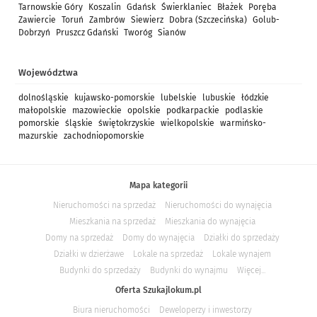
Tarnowskie Góry
Koszalin
Gdańsk
Świerklaniec
Błażek
Poręba
Zawiercie
Toruń
Zambrów
Siewierz
Dobra (Szczecińska)
Golub-
Dobrzyń
Pruszcz Gdański
Tworóg
Sianów
Województwa
dolnośląskie
kujawsko-pomorskie
lubelskie
lubuskie
łódzkie
małopolskie
mazowieckie
opolskie
podkarpackie
podlaskie
pomorskie
śląskie
świętokrzyskie
wielkopolskie
warmińsko-
mazurskie
zachodniopomorskie
Mapa kategorii
Nieruchomości na sprzedaż
Nieruchomości do wynajęcia
Mieszkania na sprzedaż
Mieszkania do wynajęcia
Domy na sprzedaż
Domy do wynajęcia
Działki do sprzedaży
Działki w dzierżawe
Lokale na sprzedaż
Lokale wynajem
Budynki do sprzedaży
Budynki do wynajmu
Więcej...
Oferta Szukajlokum.pl
Biura nieruchomości
Deweloperzy i inwestorzy