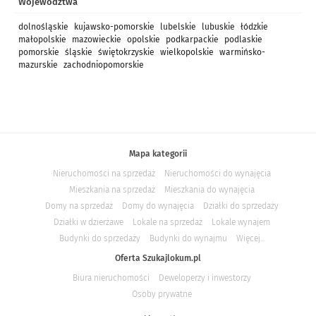
Województwa
dolnośląskie
kujawsko-pomorskie
lubelskie
lubuskie
łódzkie
małopolskie
mazowieckie
opolskie
podkarpackie
podlaskie
pomorskie
śląskie
świętokrzyskie
wielkopolskie
warmińsko-
mazurskie
zachodniopomorskie
Mapa kategorii
Nieruchomości na sprzedaż
Nieruchomości do wynajęcia
Mieszkania na sprzedaż
Mieszkania do wynajęcia
Domy na sprzedaż
Domy do wynajęcia
Działki do sprzedaży
Działki w dzierżawe
Lokale na sprzedaż
Lokale wynajem
Budynki do sprzedaży
Budynki do wynajmu
Więcej...
Oferta Szukajlokum.pl
Biura nieruchomości
Deweloperzy i inwestorzy
Osoby prywatne