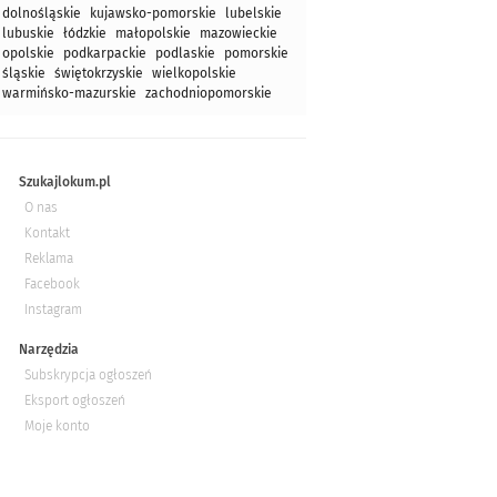
dolnośląskie
kujawsko-pomorskie
lubelskie
lubuskie
łódzkie
małopolskie
mazowieckie
opolskie
podkarpackie
podlaskie
pomorskie
śląskie
świętokrzyskie
wielkopolskie
warmińsko-mazurskie
zachodniopomorskie
Szukajlokum.pl
O nas
Kontakt
Reklama
Facebook
Instagram
Narzędzia
Subskrypcja ogłoszeń
Eksport ogłoszeń
Moje konto