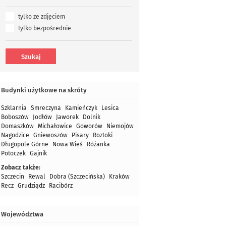
tylko ze zdjęciem
tylko bezpośrednie
Budynki użytkowe na skróty
Szklarnia
Smreczyna
Kamieńczyk
Lesica
Boboszów
Jodłów
Jaworek
Dolnik
Domaszków
Michałowice
Goworów
Niemojów
Nagodzice
Gniewoszów
Pisary
Roztoki
Długopole Górne
Nowa Wieś
Różanka
Potoczek
Gajnik
Zobacz także:
Szczecin
Rewal
Dobra (Szczecińska)
Kraków
Recz
Grudziądz
Racibórz
Województwa