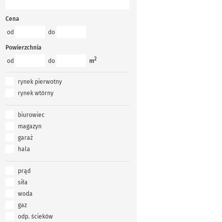
Cena
od
do
Powierzchnia
2
od
do
m
rynek pierwotny
rynek wtórny
biurowiec
magazyn
garaż
hala
prąd
siła
woda
gaz
odp. ścieków