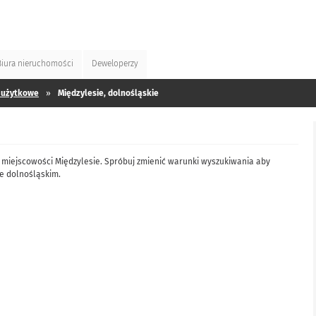
Biura
nieruchomości
Deweloperzy
 użytkowe
»
Międzylesie, dolnośląskie
 miejscowości Międzylesie. Spróbuj zmienić warunki wyszukiwania aby
e dolnośląskim.