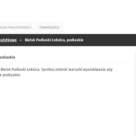
Biura
nieruchomości
Deweloperzy
 użytkowe
»
Bielsk Podlaski Łoknica, podlaskie
odlaskie
Bielsk Podlaski Łoknica. Spróbuj zmienić warunki wyszukiwania aby
e podlaskim.