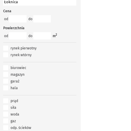
Cena
od
do
Powierzchnia
2
od
do
m
rynek pierwotny
rynek wtórny
biurowiec
magazyn
garaż
hala
prąd
siła
woda
gaz
odp. ścieków