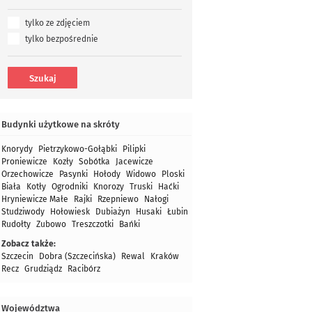
tylko ze zdjęciem
tylko bezpośrednie
Budynki użytkowe na skróty
Knorydy
Pietrzykowo-Gołąbki
Pilipki
Proniewicze
Kozły
Sobótka
Jacewicze
Orzechowicze
Pasynki
Hołody
Widowo
Ploski
Biała
Kotły
Ogrodniki
Knorozy
Truski
Haćki
Hryniewicze Małe
Rajki
Rzepniewo
Nałogi
Studziwody
Hołowiesk
Dubiażyn
Husaki
Łubin
Rudołty
Zubowo
Treszczotki
Bańki
Zobacz także:
Szczecin
Dobra (Szczecińska)
Rewal
Kraków
Recz
Grudziądz
Racibórz
Województwa