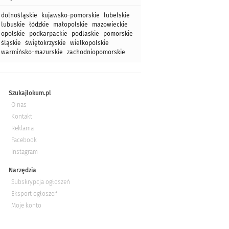
dolnośląskie
kujawsko-pomorskie
lubelskie
lubuskie
łódzkie
małopolskie
mazowieckie
opolskie
podkarpackie
podlaskie
pomorskie
śląskie
świętokrzyskie
wielkopolskie
warmińsko-mazurskie
zachodniopomorskie
Szukajlokum.pl
O nas
Kontakt
Reklama
Facebook
Instagram
Narzędzia
Subskrypcja ogłoszeń
Eksport ogłoszeń
Moje konto