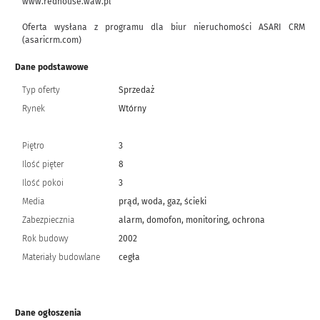
www.redhouse.waw.pl
Oferta wysłana z programu dla biur nieruchomości ASARI CRM
(asaricrm.com)
Dane podstawowe
Typ oferty
Sprzedaż
Rynek
Wtórny
Piętro
3
Ilość pięter
8
Ilość pokoi
3
Media
prąd, woda, gaz, ścieki
Zabezpiecznia
alarm, domofon, monitoring, ochrona
Rok budowy
2002
Materiały budowlane
cegła
Dane ogłoszenia