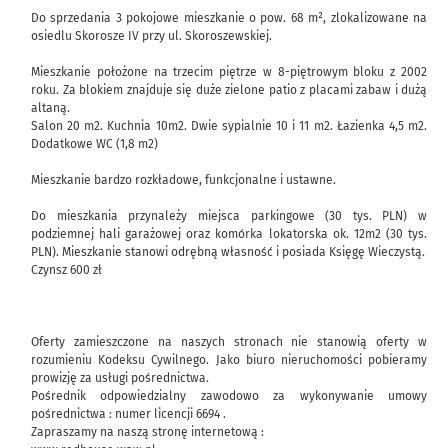
Do sprzedania 3 pokojowe mieszkanie o pow. 68 m², zlokalizowane na
osiedlu Skorosze IV przy ul. Skoroszewskiej.
Mieszkanie położone na trzecim piętrze w 8-piętrowym bloku z 2002
roku. Za blokiem znajduje się duże zielone patio z placami zabaw i dużą
altaną.
Salon 20 m2. Kuchnia 10m2. Dwie sypialnie 10 i 11 m2. Łazienka 4,5 m2.
Dodatkowe WC (1,8 m2)
Mieszkanie bardzo rozkładowe, funkcjonalne i ustawne.
Do mieszkania przynależy miejsca parkingowe (30 tys. PLN) w
podziemnej hali garażowej oraz komórka lokatorska ok. 12m2 (30 tys.
PLN). Mieszkanie stanowi odrębną własność i posiada Księgę Wieczystą.
Czynsz 600 zł
Oferty zamieszczone na naszych stronach nie stanowią oferty w
rozumieniu Kodeksu Cywilnego. Jako biuro nieruchomości pobieramy
prowizję za usługi pośrednictwa.
Pośrednik odpowiedzialny zawodowo za wykonywanie umowy
pośrednictwa : numer licencji 6694 .
Zapraszamy na naszą stronę internetową :