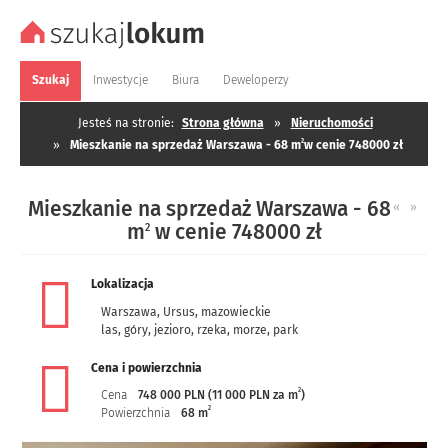
Szukaj
Inwestycje
Biura
Deweloperzy
Jesteś na stronie:
Strona główna
»
Nieruchomości
2
»
Mieszkanie na sprzedaż Warszawa - 68 m
w cenie 748000 zł
Mieszkanie na sprzedaż Warszawa - 68
«
»
m
w cenie 748000 zł
2
Lokalizacja
Warszawa
,
Ursus
,
mazowieckie
las, góry, jezioro, rzeka, morze, park
Cena i powierzchnia
2
Cena
748 000 PLN (11 000 PLN za m
)
2
Powierzchnia
68 m