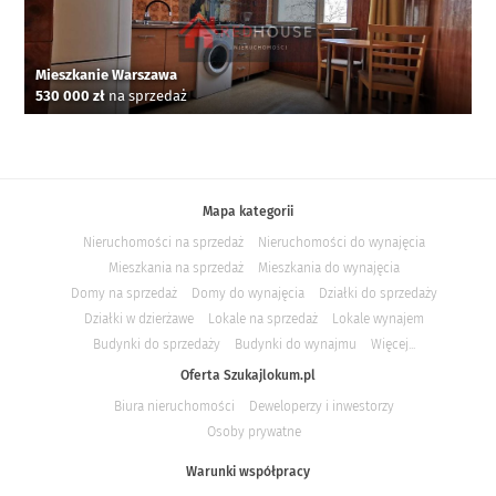
Mieszkanie Warszawa
530 000 zł
na sprzedaż
Mapa kategorii
Nieruchomości na sprzedaż
Nieruchomości do wynajęcia
Mieszkania na sprzedaż
Mieszkania do wynajęcia
Domy na sprzedaż
Domy do wynajęcia
Działki do sprzedaży
Działki w dzierżawe
Lokale na sprzedaż
Lokale wynajem
Budynki do sprzedaży
Budynki do wynajmu
Więcej...
Oferta Szukajlokum.pl
Biura nieruchomości
Deweloperzy i inwestorzy
Osoby prywatne
Warunki współpracy