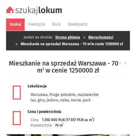
Szukaj
Inwestycje
Biura
Deweloperzy
Jesteś na stronie:
Strona główna
»
Nieruchomości
2
»
Mieszkanie na sprzedaż Warszawa - 70 m
w cenie 1250000 zł
Mieszkanie na sprzedaż Warszawa - 70
«
»
m
w cenie 1250000 zł
2
Lokalizacja
Warszawa
,
Praga-południe
,
mazowieckie
las, góry, jezioro, rzeka, morze, park
Cena i powierzchnia
2
Cena
1 250 000 PLN (17 857 PLN za m
)
2
Powierzchnia
70 m