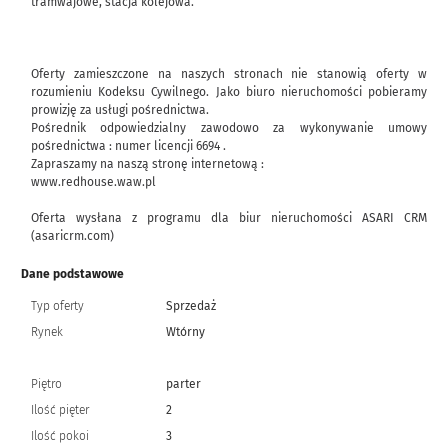
tramwajowe, stacja kolejowa.
Oferty zamieszczone na naszych stronach nie stanowią oferty w
rozumieniu Kodeksu Cywilnego. Jako biuro nieruchomości pobieramy
prowizję za usługi pośrednictwa.
Pośrednik odpowiedzialny zawodowo za wykonywanie umowy
pośrednictwa : numer licencji 6694 .
Zapraszamy na naszą stronę internetową :
www.redhouse.waw.pl
Oferta wysłana z programu dla biur nieruchomości ASARI CRM
(asaricrm.com)
Dane podstawowe
Typ oferty
Sprzedaż
Rynek
Wtórny
Piętro
parter
Ilość pięter
2
Ilość pokoi
3