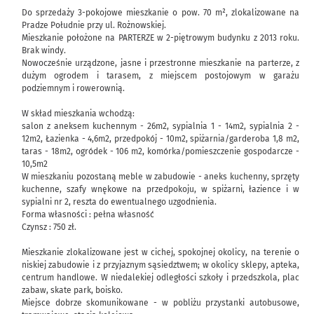
Do sprzedaży 3-pokojowe mieszkanie o pow. 70 m², zlokalizowane na
Pradze Południe przy ul. Rożnowskiej.
Mieszkanie położone na PARTERZE w 2-piętrowym budynku z 2013 roku.
Brak windy.
Nowocześnie urządzone, jasne i przestronne mieszkanie na parterze, z
dużym ogrodem i tarasem, z miejscem postojowym w garażu
podziemnym i rowerownią.
W skład mieszkania wchodzą:
salon z aneksem kuchennym - 26m2, sypialnia 1 - 14m2, sypialnia 2 -
12m2, Łazienka - 4,6m2, przedpokój - 10m2, spiżarnia/garderoba 1,8 m2,
taras - 18m2, ogródek - 106 m2, komórka/pomieszczenie gospodarcze -
10,5m2
W mieszkaniu pozostaną meble w zabudowie - aneks kuchenny, sprzęty
kuchenne, szafy wnękowe na przedpokoju, w spiżarni, łazience i w
sypialni nr 2, reszta do ewentualnego uzgodnienia.
Forma własności : pełna własność
Czynsz : 750 zł.
Mieszkanie zlokalizowane jest w cichej, spokojnej okolicy, na terenie o
niskiej zabudowie i z przyjaznym sąsiedztwem; w okolicy sklepy, apteka,
centrum handlowe. W niedalekiej odległości szkoły i przedszkola, plac
zabaw, skate park, boisko.
Miejsce dobrze skomunikowane - w pobliżu przystanki autobusowe,