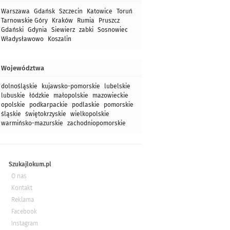
Warszawa
Gdańsk
Szczecin
Katowice
Toruń
Tarnowskie Góry
Kraków
Rumia
Pruszcz
Gdański
Gdynia
Siewierz
zabki
Sosnowiec
Władysławowo
Koszalin
Województwa
dolnośląskie
kujawsko-pomorskie
lubelskie
lubuskie
łódzkie
małopolskie
mazowieckie
opolskie
podkarpackie
podlaskie
pomorskie
śląskie
świętokrzyskie
wielkopolskie
warmińsko-mazurskie
zachodniopomorskie
Szukajlokum.pl
O nas
Kontakt
Reklama
Facebook
Instagram