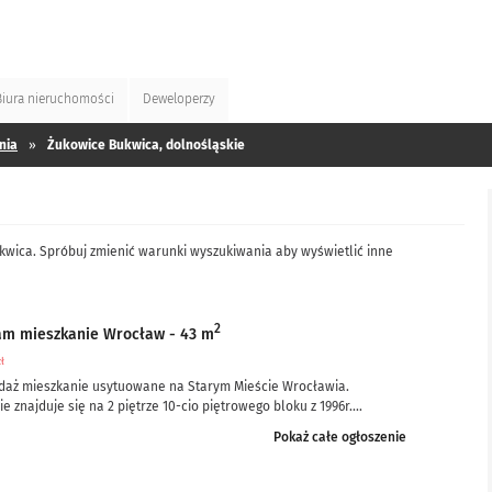
Biura
nieruchomości
Deweloperzy
nia
»
Żukowice Bukwica, dolnośląskie
kwica. Spróbuj zmienić warunki wyszukiwania aby wyświetlić inne
2
am mieszkanie Wrocław - 43 m
zł
daż mieszkanie usytuowane na Starym Mieście Wrocławia.
e znajduje się na 2 piętrze 10-cio piętrowego bloku z 1996r....
Pokaż całe ogłoszenie