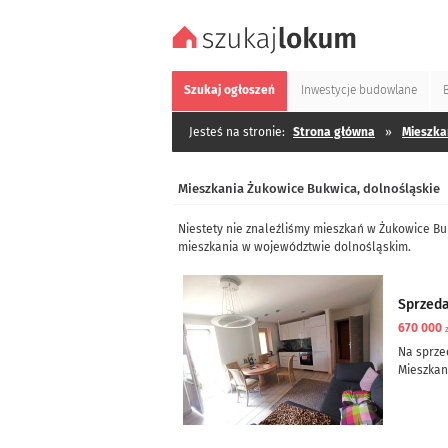
Szukaj
ogłoszeń
Inwestycje
budowlane
Jesteś na stronie:
Strona główna
»
Mieszka
Mieszkania Żukowice Bukwica, dolnośląskie
Niestety nie znaleźliśmy mieszkań w Żukowice Bu
mieszkania w województwie dolnośląskim.
Sprzed
670 000
Na sprze
Mieszkani