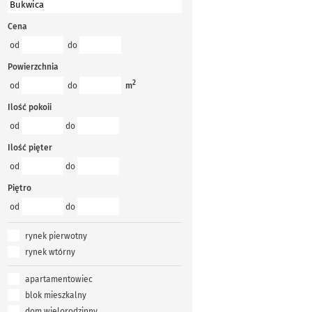
Cena
od
do
Powierzchnia
2
od
do
m
Ilość pokoii
od
do
Ilość pięter
od
do
Piętro
od
do
rynek pierwotny
rynek wtórny
apartamentowiec
blok mieszkalny
dom wielorodzinny