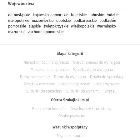
Województwa
dolnośląskie
kujawsko-pomorskie
lubelskie
lubuskie
łódzkie
małopolskie
mazowieckie
opolskie
podkarpackie
podlaskie
pomorskie
śląskie
świętokrzyskie
wielkopolskie
warmińsko-
mazurskie
zachodniopomorskie
Mapa kategorii
Nieruchomości na sprzedaż
Nieruchomości do wynajęcia
Mieszkania na sprzedaż
Mieszkania do wynajęcia
Domy na sprzedaż
Domy do wynajęcia
Działki do sprzedaży
Działki w dzierżawe
Lokale na sprzedaż
Lokale wynajem
Budynki do sprzedaży
Budynki do wynajmu
Więcej...
Oferta Szukajlokum.pl
Biura nieruchomości
Deweloperzy i inwestorzy
Osoby prywatne
Warunki współpracy
Regulamin portalu