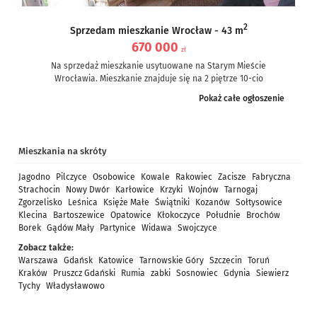
2
Sprzedam mieszkanie Wrocław - 43 m
670 000
zł
Na sprzedaż mieszkanie usytuowane na Starym Mieście
Wrocławia. Mieszkanie znajduje się na 2 piętrze 10-cio
piętrowego bloku z 1996r....
Pokaż całe ogłoszenie
Mieszkania na skróty
Jagodno
Pilczyce
Osobowice
Kowale
Rakowiec
Zacisze
Fabryczna
Strachocin
Nowy Dwór
Karłowice
Krzyki
Wojnów
Tarnogaj
Zgorzelisko
Leśnica
Księże Małe
Świątniki
Kozanów
Sołtysowice
Klecina
Bartoszewice
Opatowice
Kłokoczyce
Południe
Brochów
Borek
Gądów Mały
Partynice
Widawa
Swojczyce
Zobacz także:
Warszawa
Gdańsk
Katowice
Tarnowskie Góry
Szczecin
Toruń
Kraków
Pruszcz Gdański
Rumia
zabki
Sosnowiec
Gdynia
Siewierz
Tychy
Władysławowo