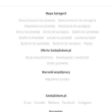
Mapa kategorii
Nieruchomości na sprzedaż
Nieruchomości do wynajęcia
Mieszkania na sprzedaż
Mieszkania do wynajęcia
Domy na sprzedaż
Domy do wynajęcia
Działki do sprzedaży
Działki w dzierżawe
Lokale na sprzedaż
Lokale wynajem
Budynki do sprzedaży
Budynki do wynajmu
Więcej...
Oferta Szukajlokum.pl
Biura nieruchomości
Deweloperzy i inwestorzy
Osoby prywatne
Warunki współpracy
Regulamin portalu
Szukajlokum.pl
O nas
Kontakt
Reklama
Facebook
Instagram
Narzędzia