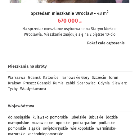
2
Sprzedam mieszkanie Wrocław - 43 m
670 000
zł
Na sprzedaż mieszkanie usytuowane na Starym Mieście
Wrocławia. Mieszkanie znajduje się na 2 piętrze 10-cio
piętrowego bloku z 1996r....
Pokaż całe ogłoszenie
Mieszkania na skróty
Warszawa
Gdańsk
Katowice
Tarnowskie Góry
Szczecin
Toruń
Kraków
Pruszcz Gdański
Rumia
zabki
Sosnowiec
Gdynia
Siewierz
Tychy
Władysławowo
Województwa
dolnośląskie
kujawsko-pomorskie
lubelskie
lubuskie
łódzkie
małopolskie
mazowieckie
opolskie
podkarpackie
podlaskie
pomorskie
śląskie
świętokrzyskie
wielkopolskie
warmińsko-
mazurskie
zachodniopomorskie